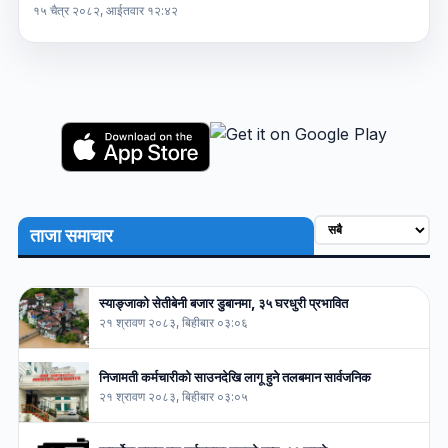
१५ चैत्र २०८२, आईतवार १२:४२
ताजा समाचार
स्याङ्जाको सेतीबेनी बजार डुबानमा, ३५ घरधुरी प्रभावित
२१ श्रावण २०८३, बिहीबार ०३:०६
निजामती कर्मचारीको साउनदेखि लागू हुने तलबमान सार्वजनिक
२१ श्रावण २०८३, बिहीबार ०३:०५