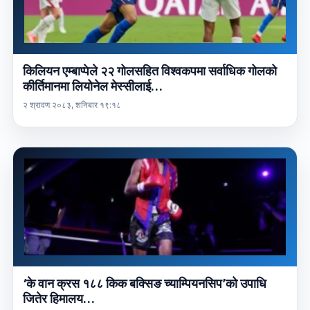
किलियन एम्बाप्पेले २२ गोलसहित विश्वकपमा सर्वाधिक गोलको
कीर्तिमानमा लियोनेल मेस्सीलाई…
२ श्रावण २०८३, शनिबार १९:१८
‘के वान क्रस १८८ किक बक्सिङ च्याम्पियनसिप’को उपाधि
जितेर हिमालय…