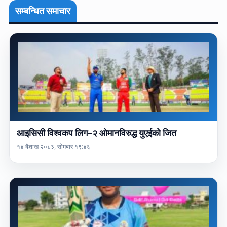
सम्बन्धित समाचार
आइसिसी विश्वकप लिग–२ ओमानविरुद्ध युएईको जित
१४ बैशाख २०८३, सोमबार १९:४६