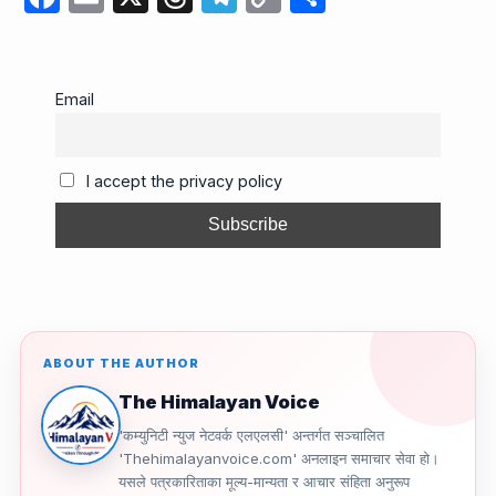
a
m
hr
el
o
h
c
ail
e
e
p
ar
e
a
gr
y
e
Email
b
d
a
Li
o
s
m
n
I accept the privacy policy
o
k
k
ABOUT THE AUTHOR
The Himalayan Voice
'कम्युनिटी न्युज नेटवर्क एलएलसी' अन्तर्गत सञ्चालित
'Thehimalayanvoice.com' अनलाइन समाचार सेवा हो।
यसले पत्रकारिताका मूल्य-मान्यता र आचार संहिता अनुरूप