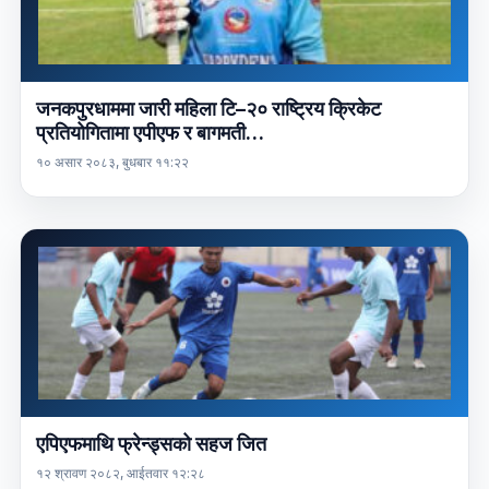
जनकपुरधाममा जारी महिला टि–२० राष्ट्रिय क्रिकेट
प्रतियोगितामा एपीएफ र बागमती…
१० असार २०८३, बुधबार ११:२२
एपिएफमाथि फ्रेन्ड्सको सहज जित
१२ श्रावण २०८२, आईतवार १२:२८