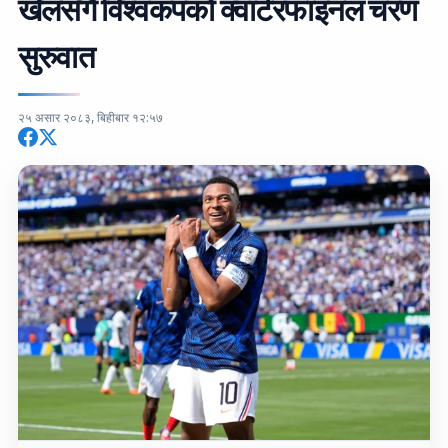
खेलसँगै विश्वकपको क्वार्टरफाइनल चरण
सुरुवात
२५ असार २०८३, बिहीबार १२:५७