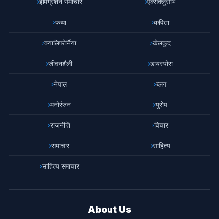
इमिग्रेशन समाचार
एक्सक्लुसीभ
कथा
कविता
क्यालिफोर्निया
खेलकुद
जीवनशैली
डायस्पोरा
नेपाल
ब्लग
मनोरंजन
युरोप
राजनीति
विचार
समाचार
साहित्य
साहित्य समाचार
About Us