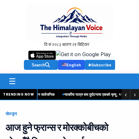
Search
English
Subscribe
☰
‹
›
उनदेखि लागू हुने तलबमान सार्वजनिक
ग्वार्कोमा यात्रु बस दुर्घटनामा एकको मृत्यु, १९ घाइते
देश
TRENDING NOW
खेलकुद
आज हुने फ्रान्स र मोरक्कोबीचको