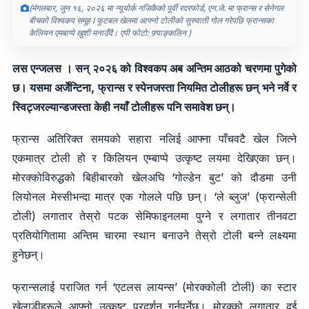
(मंगलबार, जुन १६, २०२६ मा न्यूयोर्क नजिकैको पूर्वी रदरफोर्ड, एन.जे. मा फ्रान्स र सेनेगल
बीचको विश्वकप समूह I फुटबल खेलमा आफ्नो टोलीको सुरुवाती गोल गरेपछि फ्रान्सका
केलियन एमबाप्पे खुशी मनाउँदै। एपी फोटो: फ्र्याङ्कलिन )
लस एन्जलस । सन् २०२६ को विश्वकप अब अन्तिम आठको चरणमा पुगेको
छ। यसमा अर्जेन्टिना, फ्रान्स र स्पेनजस्ता नियमित टोलीहरू छन् भने नर्वे र
स्विट्जरल्यान्डजस्ता केही नयाँ टोलीहरू पनि समावेश छन्।
फ्रान्स अतिरिक्त समयको सहारा नलिई आफ्ना पाँचवटै खेल जित्ने
एकमात्र टोली हो र किलियन एम्बाप्पे उत्कृष्ट लयमा देखिएका छन्।
मोरक्कोविरुद्धको बिहीबारको खेलअघि ‘गोल्डेन बुट’ को दौडमा उनी
लियोनल मेस्सीभन्दा मात्र एक गोलले पछि छन्। ‘ले ब्लुज’ (फ्रान्सेली
टोली) लगातार तेस्रो पटक सेमिफाइनलमा पुग्ने र लगातार तीनवटा
प्रतियोगितामा अन्तिम चारमा स्थान बनाउने तेस्रो टोली बन्ने लक्ष्यमा
हुनेछन्।
फ्रान्सलाई पराजित गर्न ‘एटलस लायन्स’ (मोरक्कोली टोली) का स्टार
खेलाडीहरूले आफ्नो उत्कृष्ट प्रदर्शन गर्नुपर्नेछ। मोरक्को लगातार दुई