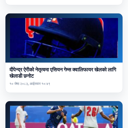
दीपेन्द्र ऐरीको नेतृत्वमा एसियन गेम्स क्वालिफायर खेलको लागि
खेलाडी छनोट
१० जेष्ठ २०८३, आईतवार १०:४९