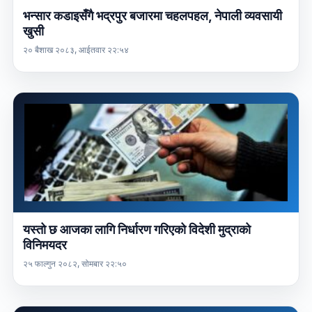
भन्सार कडाइसँगै भद्रपुर बजारमा चहलपहल, नेपाली व्यवसायी
खुसी
२० बैशाख २०८३, आईतवार २२:५४
यस्तो छ आजका लागि निर्धारण गरिएको विदेशी मुद्राको
विनिमयदर
२५ फाल्गुन २०८२, सोमबार २२:५०