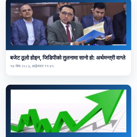
बजेट ठूलो होइन, जिडिपीको तुलनामा सानो हो: अर्थमन्त्री वाग्ले
१७ जेष्ठ २०८३, आईतवार ११:४५