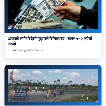
आजको लागि विदेशी मुद्राको विनिमयदर : डलर १५२ रुपैयाँ
नाघ्यो
२८ असार २०८३, आईतवार ०१:११