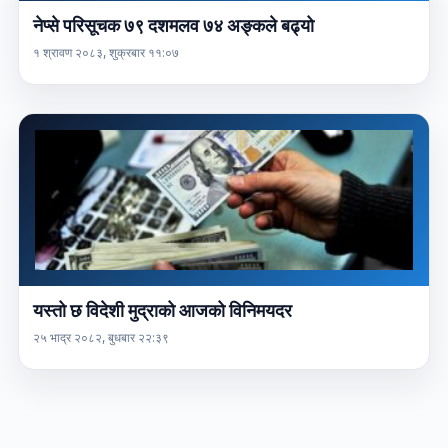
नेप्से परिसूचक ७९ दशमलव ७४ अङ्कले बढ्यो
१ श्रावण २०८३, शुक्रबार ११:०७
यस्तो छ विदेशी मुद्राको आजको विनिमयदर
२५ भाद्र २०८२, बुधबार २२:३९