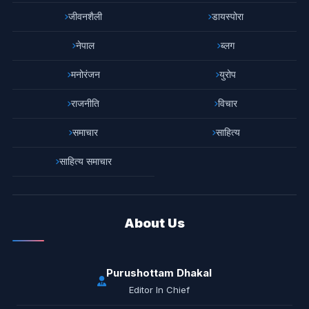
जीवनशैली
डायस्पोरा
नेपाल
ब्लग
मनोरंजन
युरोप
राजनीति
विचार
समाचार
साहित्य
साहित्य समाचार
About Us
Purushottam Dhakal
Editor In Chief