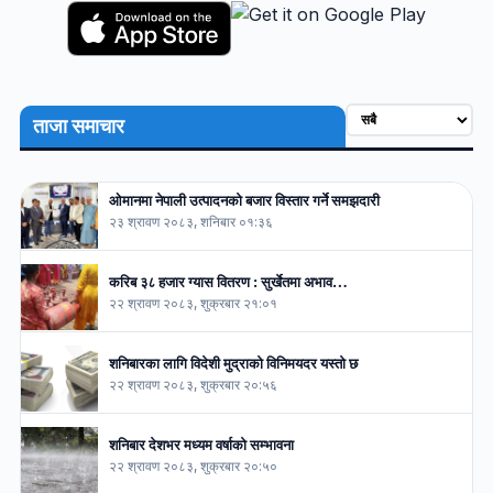
ताजा समाचार
ओमानमा नेपाली उत्पादनको बजार विस्तार गर्ने समझदारी
२३ श्रावण २०८३, शनिबार ०१:३६
करिब ३८ हजार ग्यास वितरण : सुर्खेतमा अभाव…
२२ श्रावण २०८३, शुक्रबार २१:०१
शनिबारका लागि विदेशी मुद्राको विनिमयदर यस्तो छ
२२ श्रावण २०८३, शुक्रबार २०:५६
शनिबार देशभर मध्यम वर्षाको सम्भावना
२२ श्रावण २०८३, शुक्रबार २०:५०