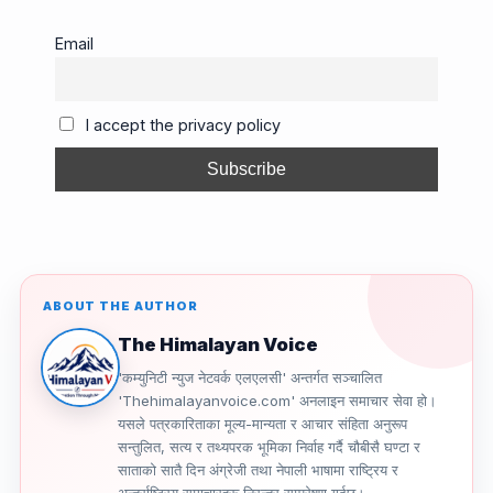
c
ail
e
e
p
ar
e
a
gr
y
e
Email
b
d
a
Li
o
s
m
n
I accept the privacy policy
o
k
k
ABOUT THE AUTHOR
The Himalayan Voice
'कम्युनिटी न्युज नेटवर्क एलएलसी' अन्तर्गत सञ्चालित
'Thehimalayanvoice.com' अनलाइन समाचार सेवा हो।
यसले पत्रकारिताका मूल्य-मान्यता र आचार संहिता अनुरूप
सन्तुलित, सत्य र तथ्यपरक भूमिका निर्वाह गर्दै चौबीसै घण्टा र
साताको सातै दिन अंग्रेजी तथा नेपाली भाषामा राष्ट्रिय र