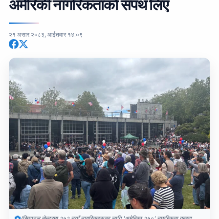
अमेरिकी नागरिकताको सपथ लिए
२१ असार २०८३, आईतवार १४:०९
(सियाटल सेन्टरमा २५२ नयाँ नागरिकहरूका लागि 'अमेरिका २५०' नागरिकता ग्रहण