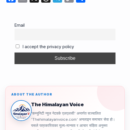
a
m
hr
el
o
h
c
ail
e
e
p
ar
e
a
gr
y
e
Email
b
d
a
Li
o
s
m
n
I accept the privacy policy
o
k
k
ABOUT THE AUTHOR
The Himalayan Voice
'कम्युनिटी न्युज नेटवर्क एलएलसी' अन्तर्गत सञ्चालित
'Thehimalayanvoice.com' अनलाइन समाचार सेवा हो।
यसले पत्रकारिताका मूल्य-मान्यता र आचार संहिता अनुरूप