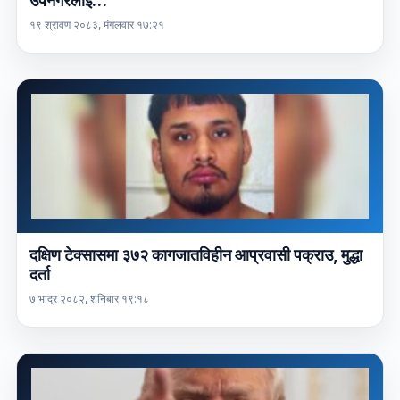
उपनगरलाई…
१९ श्रावण २०८३, मंगलवार १७:२१
दक्षिण टेक्सासमा ३७२ कागजातविहीन आप्रवासी पक्राउ, मुद्धा
दर्ता
७ भाद्र २०८२, शनिबार १९:१८