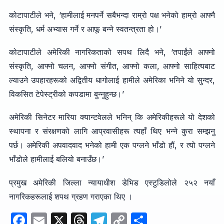
कोटापाटीले भने, ‘हामीलाई मनपर्ने सबैभन्दा राम्रो पक्ष भनेको हाम्रो आफ्नै
संस्कृति, धर्म अभ्यास गर्ने र आफू बन्ने स्वतन्त्रता हो।’
कोटापाटीले अमेरिकी नागरिकताको सपथ लिदै भने, ‘तपाईंले आफ्नो
संस्कृति, आफ्नो चलन, आफ्नो संगीत, आफ्नो कला, आफ्नो साहित्यबाट
ल्याउने उपहारहरूको अद्वितीय धागोलाई हामीले अमेरिका भनिने यो सुन्दर,
विकसित टेपेस्ट्रीको कपडामा बुन्नुहुन्छ।’
अमेरिकी सिनेटर मारिया क्यान्टवेलले भनिन् कि अमेरिकीहरूले यो देशको
स्थापना र संरक्षणको लागि आप्रवासीहरू त्यहाँ थिए भन्ने कुरा सम्झनु
पर्छ। अमेरिकी अपवादवाद भनेको हामी एक पग्लने भाँडो हौं, र त्यो पग्लने
भाँडोले हामीलाई बलियो बनाउँछ।’
प्रमुख अमेरिकी जिल्ला न्यायाधीश डेभिड एस्टुडिलोले २५२ नयाँ
नागरिकहरूलाई शपथ ग्रहण गराएका थिए ।
F
E
X
T
T
C
S