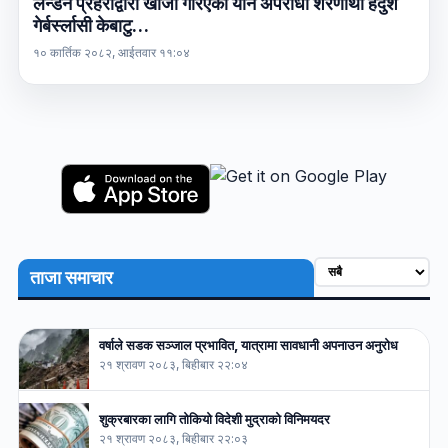
लन्डन प्रहरीद्वारा खोजी गरिएका यौन अपराधी शरणार्थी हदुश
गेर्बर्स्लासी केबाटु…
१० कार्तिक २०८२, आईतवार ११:०४
ताजा समाचार
वर्षाले सडक सञ्जाल प्रभावित, यात्रामा सावधानी अपनाउन अनुरोध
२१ श्रावण २०८३, बिहीबार २२:०४
शुक्रबारका लागि तोकियो विदेशी मुद्राको विनिमयदर
२१ श्रावण २०८३, बिहीबार २२:०३