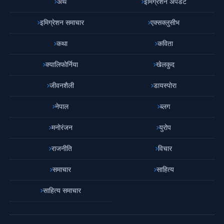
अर्थ
इमिग्रेशन अपडेट
इमिग्रेशन समाचार
एक्सक्लुसीभ
कथा
कविता
क्यालिफोर्निया
खेलकुद
जीवनशैली
डायस्पोरा
नेपाल
ब्लग
मनोरंजन
युरोप
राजनीति
विचार
समाचार
साहित्य
साहित्य समाचार