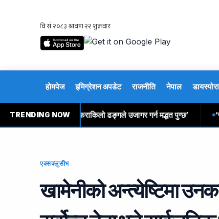
होमपेज
इमिग्रेशन अपडेट
राजनीति
नेपाल
डायस्पोरा
ले वैधानिक तथ्यलाई थप फराकिलो ढङ्गले उजागर गर्न मद्धत पुग्छ’
‘रक यात
TRENDING NOW
एक्सक्लुसीभ
खामेनीको अन्त्येष्टिमा उनक