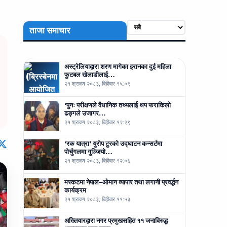
ताजा समाचार
अस्ट्रेलियाद्वारा शरण मागेका इरानका दुई महिला
फुटबल खेलाडीलाई…
२१ श्रावण २०८३, बिहीबार १५:०९
‘पुनः परीक्षणले वैधानिक तथ्यलाई थप फराकिलो
ढङ्गले उजागर…
२१ श्रावण २०८३, बिहीबार १२:२९
‘रक यात्रा’ युरोप टुरको उद्घाटन कन्सर्टमा
पोर्चुगलमा गुञ्जियो…
२१ श्रावण २०८३, बिहीबार १२:०६
मस्कटमा नेपाल–ओमान व्यापार तथा लगानी प्रवर्द्धन
कार्यक्रम
२१ श्रावण २०८३, बिहीबार ११:५३
अख्तियारद्वारा नगर प्रमुखसहित ११ जनाविरुद्ध