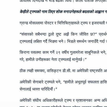
अघिल्लो दिनदेखि नै भीड बढेको थियो। कालो पोशाक लगाएका 
केहीले ट्रम्पको नाम लिएर शोक मनाउनेहरूले बदलाको आह्वान गर
ग्रान्ड मोसल्लामा पोस्टर र भित्तिचित्रहरूले ट्रम्प र इजरायली 
“संसारको सबैभन्दा ठूलो दुष्ट अझै किन जीवित छ?” प्रार्
ट्रम्पलाई लक्षित गर्दै भिडमा भने। भिडले समर्थन जनाउँदै गर्दा
किराना पसलमा काम गर्ने २९ वर्षीय गुलामरेजा साबुनिकले भने
गरे, हामीले उनीहरूका नेता ट्रम्पलाई मार्नुपर्छ।”
ठीक त्यही समयमा, वासिङ्टन डी.सी. मा अमेरिकी राष्ट्रपति
अमेरिकी सेनाबारे ट्रम्पले भने, “हामीले अभूतपूर्व सफलता हास
सेनालाई ध्वस्त पारिदियौं।”
अमेरिकी संघीय अधिकारीहरूले ट्रम्प र प्रशासनका अन्य अधिक