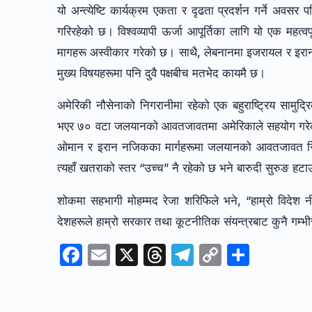
यो अन्त्येष्टि कार्यक्रम एकता र दृढता प्रदर्शन गर्ने अवसर
गरिरहेको छ। विश्वव्यापी ऊर्जा आपूर्तिका लागि यो एक महत्वप
मागहरू अस्वीकार गरेको छ। साथै, लेबनानमा इजरायल र इरान-
मुख्य विषयहरूमा पनि दुवै पक्षबीच मतभेद कायमै छ।
अमेरिकी नौसेनाको निगरानीमा रहेको एक बहुराष्ट्रिय सामुद
भएर ७० वटा जलयानको आवतजावतमा अमेरिकाले सहयोग गरेक
ओमान र इरान नजिकका मार्गहरूमा जलयानको आवतजावत स्थिर 
त्यहाँ खतराको स्तर “उच्च” नै रहेको छ भने बारुदी सुरुङ हटाउने 
शोकमा सहभागी मोहम्मद रेजा शरिफिले भने, “हाम्रो विदेश न
देशहरूले हाम्रो सरकार तथा कूटनीतिक संयन्त्रबाट कुनै गम्भीर 
F
E
X
T
T
C
S
a
m
hr
el
o
h
c
ail
e
e
p
ar