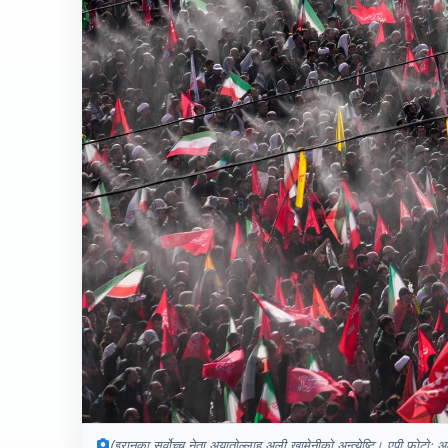
(इरानका सर्वोच्च नेता अयातोल्लाह अली खामेनीको अन्त्येष्टि। एपी फोटो: 