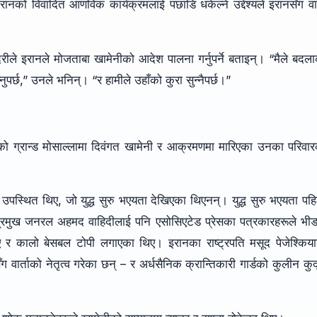
 इरानको विवादित आणविक कार्यक्रमलाई पछाडि धकेल्ने उद्देश्यले इरानसँग वार
ेरीले इरानले मोजताबा खामेनीको आदेश पालना गर्नुपर्ने बताइन्। “मैले बदल
भन्नुपर्छ,” उनले भनिन्। “र हामीले उहाँको कुरा सुन्नैपर्छ।”
नको ग्रान्ड मोसाल्लामा दिवंगत खामेनी र आक्रमणमा मारिएका उनका परिवा
उपस्थित थिए, जो युद्ध सुरु भएयता देखिएका थिएनन्। युद्ध सुरु भएयता पह
प्रमुख जनरल अहमद वाहिदीलाई पनि एसोसिएटेड प्रेसका पत्रकारहरूले भी
िए र कालो बेसबल टोपी लगाएका थिए। इरानका राष्ट्रपति मसूद पेजेश्किय
र्ताको नेतृत्व गरेका छन् – र अर्धसैनिक क्रान्तिकारी गार्डको कुलीन कु