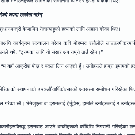
शोक मनाउनेहरूले खामेनीको सम्मानमा ब्यानर र झण्डा बोकेका थिए।
ेको रूपमा उल्लेख गर्छन्
प्रधानमन्त्री बेन्जामिन नेतान्याहूको हत्याको लागि आह्वान गरेका थिए।
थनाअघि कार्यक्रम सञ्चालन गरेका कवि मोहम्मद रसौलीले लाउडस्पीकरमार
 उनले थपे, “ट्रम्पका लागि यो संसार अब राम्रो ठाउँ रहेन।”
, “म यहाँ आक्रोश पोख्न र बदला लिन आएको हुँ। उनीहरूले हाम्रा इमामको हत
 अमेरिकाको स्थापनाको २५०औँ वार्षिकोत्सवको अवसरमा सम्बोधन गरिरहेका थि
िल गरेका छौं। भेनेजुएला वा इरानलाई हेर्नुहोस्; हामीले उनीहरूलाई र उनीहर
ारीहरूविरुद्ध इरानबाट आउने धम्कीहरूको वर्षौंदेखि निगरानी गरिरहेका छ