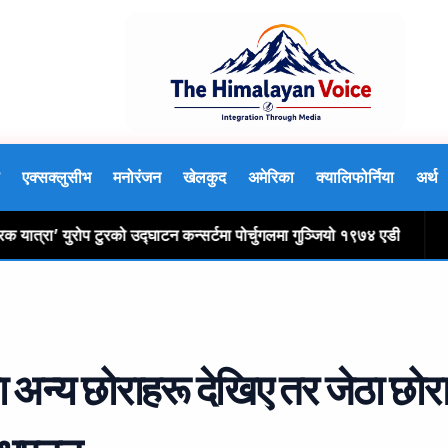
एक्सक्लुसीभ
मनोरंजन
खेलकुद
अमेरिका
क्यालिफोर्निया
अर्थ
्रा’ युरोप टुरको उद्घाटन कन्सर्टमा पोर्चुगलमा गुञ्जियो १९७४ एडी
मस्क
ा अन्य छोराहरू देखिए तर जेठा छोर