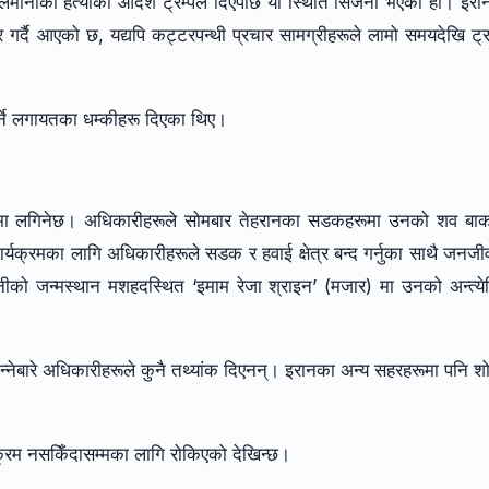
ेमानीको हत्याको आदेश ट्रम्पले दिएपछि यो स्थिति सिर्जना भएको हो। इरा
गर्दै आएको छ, यद्यपि कट्टरपन्थी प्रचार सामग्रीहरूले लामो समयदेखि ट्र
पार्ने लगायतका धम्कीहरू दिएका थिए।
ूमा लगिनेछ। अधिकारीहरूले सोमबार तेहरानका सडकहरूमा उनको शव बा
यक्रमका लागि अधिकारीहरूले सडक र हवाई क्षेत्र बन्द गर्नुका साथै जनज
नीको जन्मस्थान मशहदस्थित ‘इमाम रेजा श्राइन’ (मजार) मा उनको अन्त्येष
नेबारे अधिकारीहरूले कुनै तथ्यांक दिएनन्। इरानका अन्य सहरहरूमा पनि 
ार्यक्रम नसकिँदासम्मका लागि रोकिएको देखिन्छ।