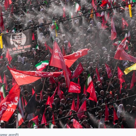
अल्ताफ कादरी)