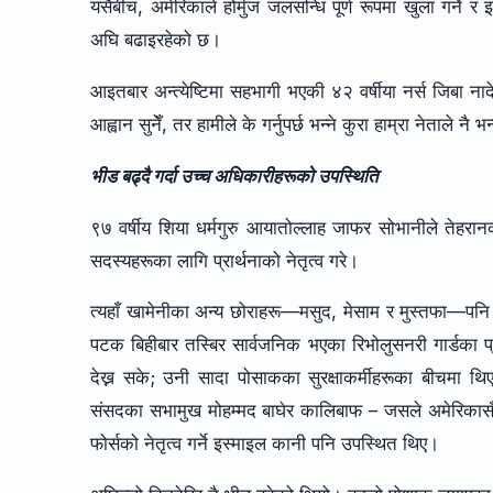
यसैबीच, अमेरिकाले होर्मुज जलसन्धि पूर्ण रूपमा खुला गर्ने र
अघि बढाइरहेको छ।
आइतबार अन्त्येष्टिमा सहभागी भएकी ४२ वर्षीया नर्स जिबा नाद
आह्वान सुनेँ, तर हामीले के गर्नुपर्छ भन्ने कुरा हाम्रा नेताले नै 
भीड बढ्दै गर्दा उच्च अधिकारीहरूको उपस्थिति
९७ वर्षीय शिया धर्मगुरु आयातोल्लाह जाफर सोभानीले तेहरा
सदस्यहरूका लागि प्रार्थनाको नेतृत्व गरे।
त्यहाँ खामेनीका अन्य छोराहरू—मसुद, मेसाम र मुस्तफा—पनि 
पटक बिहीबार तस्बिर सार्वजनिक भएका रिभोलुसनरी गार्डका 
देख्न सके; उनी सादा पोसाकका सुरक्षाकर्मीहरूका बीचमा थ
संसदका सभामुख मोहम्मद बाघेर कालिबाफ – जसले अमेरिकासँग वा
फोर्सको नेतृत्व गर्ने इस्माइल कानी पनि उपस्थित थिए।