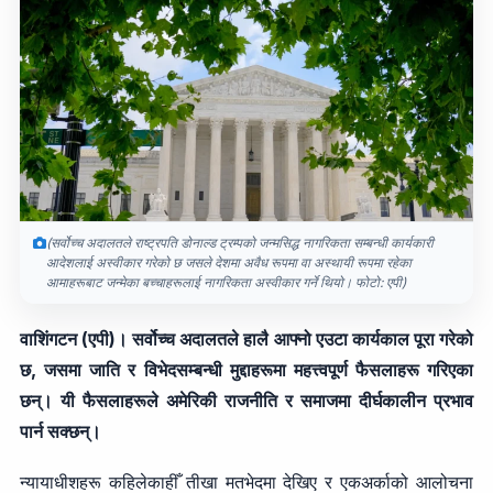
(सर्वोच्च अदालतले राष्ट्रपति डोनाल्ड ट्रम्पको जन्मसिद्ध नागरिकता सम्बन्धी कार्यकारी
आदेशलाई अस्वीकार गरेको छ जसले देशमा अवैध रूपमा वा अस्थायी रूपमा रहेका
आमाहरूबाट जन्मेका बच्चाहरूलाई नागरिकता अस्वीकार गर्ने थियो। फोटो: एपी)
वाशिंगटन (एपी)। सर्वोच्च अदालतले हालै आफ्नो एउटा कार्यकाल पूरा गरेको
छ, जसमा जाति र विभेदसम्बन्धी मुद्दाहरूमा महत्त्वपूर्ण फैसलाहरू गरिएका
छन्। यी फैसलाहरूले अमेरिकी राजनीति र समाजमा दीर्घकालीन प्रभाव
पार्न सक्छन्।
न्यायाधीशहरू कहिलेकाहीँ तीखा मतभेदमा देखिए र एकअर्काको आलोचना