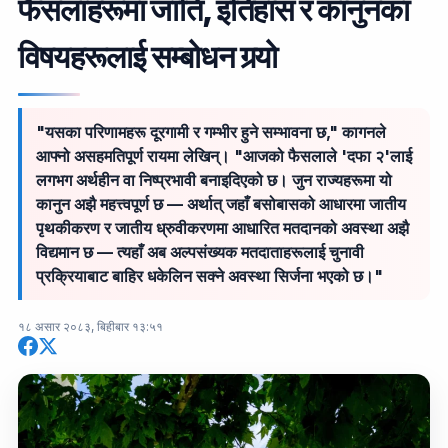
फैसलाहरूमा जाति, इतिहास र कानुनका
विषयहरूलाई सम्बोधन गर्‍यो
"यसका परिणामहरू दूरगामी र गम्भीर हुने सम्भावना छ," कागनले
आफ्नो असहमतिपूर्ण रायमा लेखिन्। "आजको फैसलाले 'दफा २'लाई
लगभग अर्थहीन वा निष्प्रभावी बनाइदिएको छ। जुन राज्यहरूमा यो
कानुन अझै महत्त्वपूर्ण छ — अर्थात् जहाँ बसोबासको आधारमा जातीय
पृथकीकरण र जातीय ध्रुवीकरणमा आधारित मतदानको अवस्था अझै
विद्यमान छ — त्यहाँ अब अल्पसंख्यक मतदाताहरूलाई चुनावी
प्रक्रियाबाट बाहिर धकेलिन सक्ने अवस्था सिर्जना भएको छ।"
१८ असार २०८३, बिहीबार १३:५१