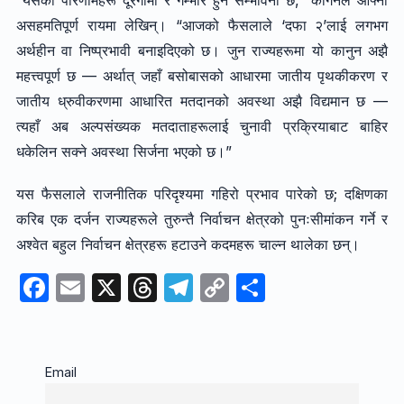
“यसका परिणामहरू दूरगामी र गम्भीर हुने सम्भावना छ,” कागनले आफ्नो
असहमतिपूर्ण रायमा लेखिन्। “आजको फैसलाले ‘दफा २’लाई लगभग
अर्थहीन वा निष्प्रभावी बनाइदिएको छ। जुन राज्यहरूमा यो कानुन अझै
महत्त्वपूर्ण छ — अर्थात् जहाँ बसोबासको आधारमा जातीय पृथकीकरण र
जातीय ध्रुवीकरणमा आधारित मतदानको अवस्था अझै विद्यमान छ —
त्यहाँ अब अल्पसंख्यक मतदाताहरूलाई चुनावी प्रक्रियाबाट बाहिर
धकेलिन सक्ने अवस्था सिर्जना भएको छ।”
यस फैसलाले राजनीतिक परिदृश्यमा गहिरो प्रभाव पारेको छ; दक्षिणका
करिब एक दर्जन राज्यहरूले तुरुन्तै निर्वाचन क्षेत्रको पुनःसीमांकन गर्ने र
अश्वेत बहुल निर्वाचन क्षेत्रहरू हटाउने कदमहरू चाल्न थालेका छन्।
F
E
X
T
T
C
S
a
m
hr
el
o
h
c
ail
e
e
p
ar
e
a
gr
y
e
Email
b
d
a
Li