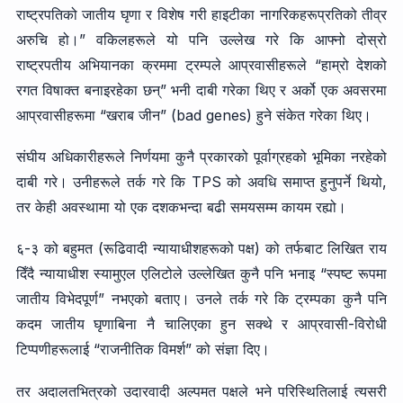
राष्ट्रपतिको जातीय घृणा र विशेष गरी हाइटीका नागरिकहरूप्रतिको तीव्र
अरुचि हो।” वकिलहरूले यो पनि उल्लेख गरे कि आफ्नो दोस्रो
राष्ट्रपतीय अभियानका क्रममा ट्रम्पले आप्रवासीहरूले “हाम्रो देशको
रगत विषाक्त बनाइरहेका छन्” भनी दाबी गरेका थिए र अर्को एक अवसरमा
आप्रवासीहरूमा “खराब जीन” (bad genes) हुने संकेत गरेका थिए।
संघीय अधिकारीहरूले निर्णयमा कुनै प्रकारको पूर्वाग्रहको भूमिका नरहेको
दाबी गरे। उनीहरूले तर्क गरे कि TPS को अवधि समाप्त हुनुपर्ने थियो,
तर केही अवस्थामा यो एक दशकभन्दा बढी समयसम्म कायम रह्यो।
६-३ को बहुमत (रूढिवादी न्यायाधीशहरूको पक्ष) को तर्फबाट लिखित राय
दिँदै न्यायाधीश स्यामुएल एलिटोले उल्लेखित कुनै पनि भनाइ “स्पष्ट रूपमा
जातीय विभेदपूर्ण” नभएको बताए। उनले तर्क गरे कि ट्रम्पका कुनै पनि
कदम जातीय घृणाबिना नै चालिएका हुन सक्थे र आप्रवासी-विरोधी
टिप्पणीहरूलाई “राजनीतिक विमर्श” को संज्ञा दिए।
तर अदालतभित्रको उदारवादी अल्पमत पक्षले भने परिस्थितिलाई त्यसरी