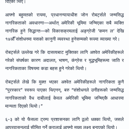
दिएका थिए।
आफ्नो बहुमतको रायमा, प्रधानन्यायाधीश जोन रोबर्ट्सले जन्मसिद्ध
नागरिकताको अवधारणा—अर्थात् अमेरिकी भूमिमा जन्मिएका सबै व्यक्ति
नागरिक हुने सिद्धान्त—को विकासक्रमलाई अङ्ग्रेजी ‘कमन ल’ देखि
१४औँ संशोधनमा यसको कानुनी व्यवस्था हुनेसम्मको रूपमा व्याख्या गरे।
रोबर्ट्सले उल्लेख गरे कि दासत्वबाट मुक्तिका लागि अश्वेत अमेरिकीहरूले
गरेको संघर्षका कारण अदालत, भाषण, कंग्रेस र युद्धभूमिहरूमा जाति र
नागरिकताका विषयमा कडा बहस हुने गरेको थियो।
रोबर्ट्सले लेखे कि मुक्त भएका अश्वेत अमेरिकीहरूले नागरिकता कुनै
“पुरस्कार” स्वरूप पाएका थिएनन्, बरु “संशोधनले उनीहरूको जन्मसिद्ध
नागरिकताको वैध दाबीलाई केवल अमेरिकी भूमिमा जन्मिएकै आधारमा
मान्यता दिएको थियो।”
६-३ को यो फैसला ट्रम्प प्रशासनका लागि ठूलो धक्का थियो, जसले
आप्रवासनलाई सीमित गर्ने कुरालाई आफ्नो मुख्य लक्ष्य बनाएको थियो।