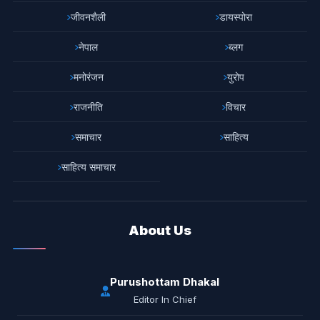
जीवनशैली
डायस्पोरा
नेपाल
ब्लग
मनोरंजन
युरोप
राजनीति
विचार
समाचार
साहित्य
साहित्य समाचार
About Us
Purushottam Dhakal
Editor In Chief