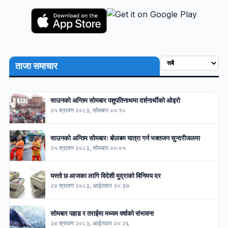
ताजा समाचार
साउनको अन्तिम सोमबार पशुपतिनाथमा दर्शनार्थीको ओइरो
२५ श्रावण २०८३, सोमबार ००:१०
साउनको अन्तिम सोमबारः बोलबम यात्रा गर्न भक्तजन सुन्दरीजलमा
२५ श्रावण २०८३, सोमबार ००:०५
यस्तो छ आजका लागि विदेशी मुद्राको विनिमय दर
२४ श्रावण २०८३, आईतवार २०:३७
सोमबार पहाड र तराईमा मध्यम वर्षाको संभावना
२४ श्रावण २०८३, आईतवार २०:२६