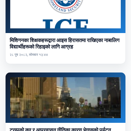
मिशिगनका शिक्षकहरूद्वारा आइस हिरासतमा राखिएका नाबालिग
विद्यार्थीहरूको रिहाइको लागि आग्रह
२८ पुष २०८२, सोमबार १३:४४
ट्रम्पको कर र आप्रवासन नीतिका कारण भेगासको पर्यटन