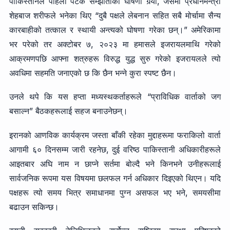
पाकिस्तानले पहिलो पटक सम्झौताको घोषणा गर्‍यो, जसमा प्रधानमन्त्री
शेहबाज शरीफले भनेका थिए “दुबै पक्षले लेबनान सहित सबै मोर्चामा सैन्य
कारबाहीको तत्काल र स्थायी अन्त्यको घोषणा गरेका छन्।” अमेरिकामा
भर परेको तर अक्टोबर ७, २०२३ मा हमासले इजरायलमाथि गरेको
आक्रमणपछि आफ्ना शत्रुहरू विरुद्ध युद्ध सुरु गरेको इजरायलले त्यो
अवधिमा सहमति जनाएको छ कि छैन भन्ने कुरा स्पष्ट छैन।
उनले थपे कि यस हप्ता मध्यस्थकर्ताहरूले “प्राविधिक वार्ताको जग
बसाल्न” बैठकहरूलाई सहज बनाउनेछन्।
इरानको आणविक कार्यक्रम जस्ता बाँकी रहेका मुद्दाहरूमा फराकिलो वार्ता
आगामी ६० दिनसम्म जारी रहनेछ, दुई वरिष्ठ पाकिस्तानी अधिकारीहरूले
आइतबार अघि नाम न छाप्ने सर्तमा बोल्दै भने किनभने उनीहरूलाई
सार्वजनिक रूपमा यस विषयमा छलफल गर्न अधिकार दिइएको थिएन। यदि
पक्षहरू त्यो समय भित्र समाधानमा पुग्न असफल भए भने, समयसीमा
बढाउन सकिन्छ।