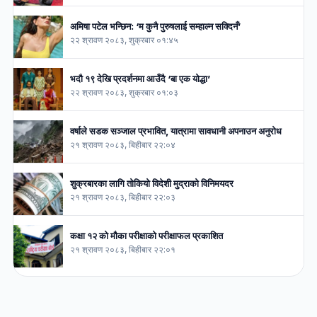
अमिषा पटेल भन्छिन: ‘म कुनै पुरुषलाई सम्हाल्न सक्दिनँ’
२२ श्रावण २०८३, शुक्रबार ०१:४५
भदौ १९ देखि प्रदर्शनमा आउँदै ‘बा एक योद्धा’
२२ श्रावण २०८३, शुक्रबार ०१:०३
वर्षाले सडक सञ्जाल प्रभावित, यात्रामा सावधानी अपनाउन अनुरोध
२१ श्रावण २०८३, बिहीबार २२:०४
शुक्रबारका लागि तोकियो विदेशी मुद्राको विनिमयदर
२१ श्रावण २०८३, बिहीबार २२:०३
कक्षा १२ को मौका परीक्षाको परीक्षाफल प्रकाशित
२१ श्रावण २०८३, बिहीबार २२:०१