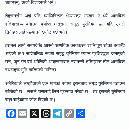
चाहन्छन्, ऊर्जा विज्ञहरूले भने।
तेहरानसँग अझै पनि ब्यालिस्टिक क्षेप्यास्त्र भण्डार र धेरै आणविक
हतियारहरू बनाउन पर्याप्त मात्रामा समृद्ध युरेनियम छ, यदि उसले
तिनीहरूलाई पछ्याउने छनौट गर्छ भने।
इरानले लामो समयदेखि आफ्नो आणविक कार्यक्रम शान्तिपूर्ण रहेको बताउँदै
आएको छ र सार्वजनिक रूपमा समृद्ध युरेनियम त्याग्न प्रतिबद्धता जनाएको
छैन, जुन गत वर्ष अमेरिकी आक्रमणबाट नराम्ररी क्षतिग्रस्त तीन आणविक
स्थलहरू मुनि गाडिएको मानिन्छ।
अमेरिकाले सम्झौताको एक भागको रूपमा इरानबाट समृद्ध युरेनियम हटाउन
खोजेको छ। रूसले यसलाई लिन प्रस्ताव गरेको छ। तर इरानले युरेनियम
राख्न चाहेकोमा जोड दिएको छ।
F
E
X
T
T
C
S
a
m
hr
el
o
h