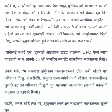
यसैबीच, सम्झौताले इरानको अत्यधिक समृद्ध युरेनियमको भण्डार र यसको
आणविक कार्यक्रमको बारेमा के गर्ने भनेर समाधान गर्न केवल ६० दिन
दिन्छ। तेहरानले विश्व शक्तिहरूसँग २०१५ मा गरेको आणविक सम्झौतामा
त्यो समाधान हुन वर्षौं लाग्यो। अमेरिकी राष्ट्रपति डोनाल्ड ट्रम्पले आफ्नो
पहिलो कार्यकालमा एकतर्फी रूपमा अमेरिकालाई त्यो सम्झौताबाट फिर्ता
लिए, जसले युद्धमा परिणत हुने तनावको लागि आधार तयार पार्यो।
“सबैलाई बधाई छ!” ट्रम्पले आइतबार ह्वाइट हाउसमा UFC केज म्याच
फाइटको साथ आफ्नो ८० औं जन्मदिन मनाउँदै सामाजिक सञ्जालमा लेखे।
उनले थपे, “म यसद्वारा होर्मुजको जलडमरूमको टोल फ्री खोल्ने पूर्ण
अधिकार दिन्छु, र यसैसँगै, संयुक्त राज्य अमेरिकाको नौसेना नाकाबन्दीलाई
तुरुन्तै हटाउने अधिकार दिन्छु,” जुन महत्वपूर्ण जलमार्गमा इरानको पकडको
बदलामा लगाइएको थियो।
यद्यपि, उनले चाँडै हेज गरे, शुक्रबार हस्ताक्षर नभएसम्म जलडमरूम खुल्ने
छैन।