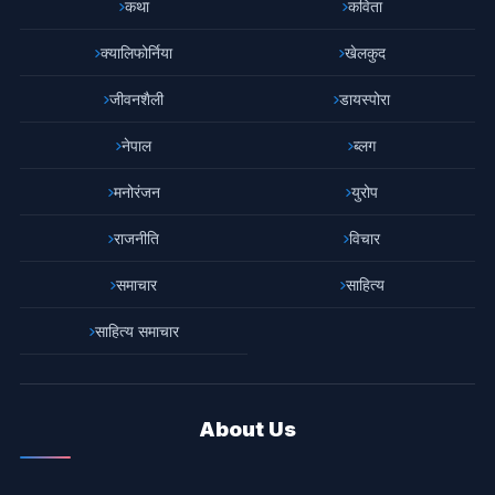
कथा
कविता
क्यालिफोर्निया
खेलकुद
जीवनशैली
डायस्पोरा
नेपाल
ब्लग
मनोरंजन
युरोप
राजनीति
विचार
समाचार
साहित्य
साहित्य समाचार
About Us