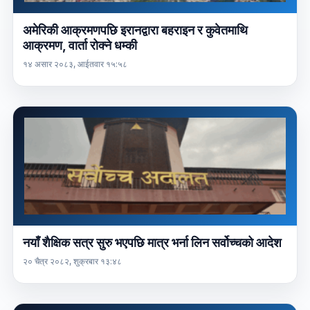
अमेरिकी आक्रमणपछि इरानद्वारा बहराइन र कुवेतमाथि
आक्रमण, वार्ता रोक्ने धम्की
१४ असार २०८३, आईतवार १५:५८
नयाँ शैक्षिक सत्र सुरु भएपछि मात्र भर्ना लिन सर्वोच्चको आदेश
२० चैत्र २०८२, शुक्रबार १३:४८