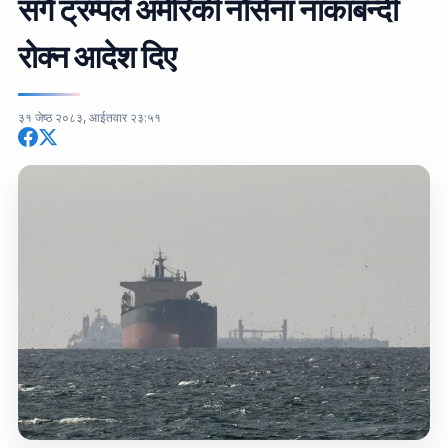
संगै ट्रम्पले अमेरिकी नौसेना नाकाबन्दी
रोक्न आदेश दिए
३१ जेष्ठ २०८३, आईतवार २३:५१