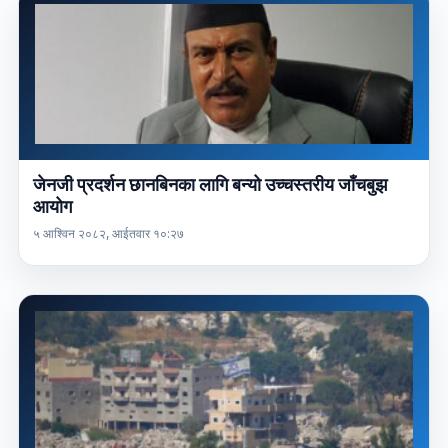
जेनजी प्रदर्शन छानबिनका लागि बन्यो उच्चस्तरीय जाँचबुझ
आयोग
५ आश्विन २०८२, आईतवार १०:२७