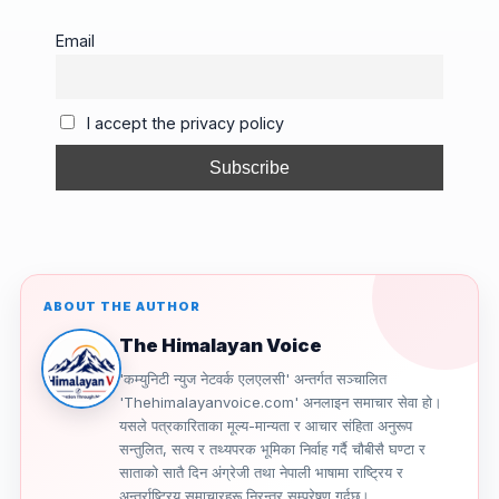
c
ail
e
e
p
ar
e
a
gr
y
e
Email
b
d
a
Li
o
s
m
n
I accept the privacy policy
o
k
k
ABOUT THE AUTHOR
The Himalayan Voice
'कम्युनिटी न्युज नेटवर्क एलएलसी' अन्तर्गत सञ्चालित
'Thehimalayanvoice.com' अनलाइन समाचार सेवा हो।
यसले पत्रकारिताका मूल्य-मान्यता र आचार संहिता अनुरूप
सन्तुलित, सत्य र तथ्यपरक भूमिका निर्वाह गर्दै चौबीसै घण्टा र
साताको सातै दिन अंग्रेजी तथा नेपाली भाषामा राष्ट्रिय र
अन्तर्राष्ट्रिय समाचारहरू निरन्तर सम्प्रेषण गर्दछ।