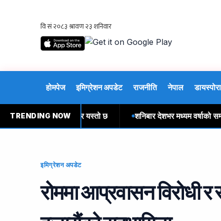
होमपेज
इमिग्रेशन अपडेट
राजनीति
नेपाल
डायस्पोरा
देशी मुद्राको विनिमयदर यस्तो छ
शनिबार देशभर मध्यम वर्षाको सम्भावना
TRENDING NOW
इमिग्रेशन अपडेट
रोममा आप्रवासन विरोधी र समर