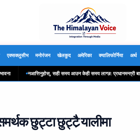
एक्सक्लुसीभ
मनोरंजन
खेलकुद
अमेरिका
क्यालिफोर्निया
अर्थ
नआत्तिनुहोस्, सही समय आउन केही समय लाग्छ: प्रधानमन्त्री बालेन श
्थक छुट्टा छुट्टै र्‍यालीमा