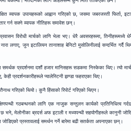
ा धकेल्यो। मतदानको लागि अहिलेसम्म कुनै मिति तोकिएको छैन।
ाई लक्षित व्यापक उपायहरूको आह्वान गरिएको छ, जसमा जबरजस्ती फिर्ता, इट
तार गर्न सक्ने व्यापक नीतिहरू समावेश छन्।
प्रवासन विरोधी मार्चको लागि भेला भए। धेरै अवसरहरूमा, तिनीहरूमध्ये धेर
नारा लगाए, जुन इटालियन तानाशाह बेनिटो मुसोलिनीलाई सन्दर्भित गर्दै थि
सन समर्थक प्रदर्शनमा दशौं हजार मानिसहरू सडकमा निस्केका थिए। त्यो मार्
, केही प्रदर्शनकारीहरूले प्यालेस्टिनी झण्डा फहराएका थिए।
रहरी तैनाथ गरिएको थियो। कुनै हिंसाको रिपोर्ट गरिएको थिएन।
क्षिणपन्थी गठबन्धनको लागि एक नाजुक सन्तुलन कार्यको प्रतिनिधित्व गर्
भने, मेलोनीका ब्रदर्स अफ इटाली र मध्यपन्थी सहयोगीहरूले कानुनी जो
जोडिएको प्रस्तावलाई समर्थन गर्ने बारेमा बढी सतर्कता अपनाएका छन्।