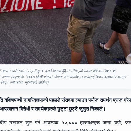
ाला र पसिनाको रंग एउटै हुन्छ, देश निकाला हुँदैन" लेखिएको ब्यानर बोकेका थिए। यो
, जसमा आप्रवासी "स्वदेश फिर्ती बोनस" योजना पनि समावेश छ जसलाई विपक्षी दलहरू र कानुनी
िए। एपी फोटो: ग्रेगोरियो बोर्जिया)
ि दक्षिणपन्थी नागरिकहरूको पहलले संसदमा ल्याउन पर्याप्त समर्थन प्राप्त गरे
्रवासन विरोधी र समर्थकहरुले छुट्टा छुट्टै जुलुस निकाले।
दीय छलफल सुरु गर्न आवश्यक ५०,००० हस्ताक्षरहरू जम्मा गर्‍यो, जस