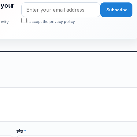
 your
unity
I accept the privacy policy
इमेल
*