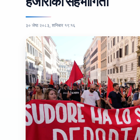
हजारौंको सहभागिता
३० जेष्ठ २०८३, शनिबार १९:१६