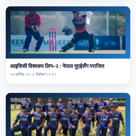
आइसिसी विश्वकप लिग–२ : नेपाल युएईसँग पराजित
१४ कार्तिक २०८२, बिहीबार ०९:१५