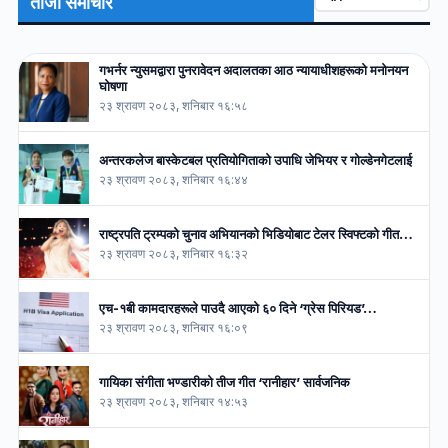
ताजा समाचार
गभर्नर न्युसमद्वारा पुनरावेदन अदालतका आठ न्यायाधीशहरूको मनोनयन
घोषणा
२३ श्रावण २०८३, शनिबार १६:५८
अन्तरकलेज बास्केटबल प्रतियोगिताको उपाधि जेभियर र गोल्डेनगेटलाई
२३ श्रावण २०८३, शनिबार १६:४४
राष्ट्रपति ट्रम्पको चुनाव अभियानको भिडियोबाट टेलर स्विफ्टको गीत…
२३ श्रावण २०८३, शनिबार १६:३२
एच-१बी कामदारहरूले पाउदै आएको ६० दिने ‘ग्रेस पिरियड’…
२३ श्रावण २०८३, शनिबार १६:०९
गायिका संगीता भण्डारीको तीज गीत ‘रानीहार’ सार्वजनिक
२३ श्रावण २०८३, शनिबार १४:५३