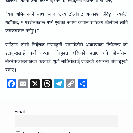
खेलको जितमा उनी फर्कने क्रममा हाफटाइममा मैदानबाट बाहिरिए।
“यस अभियानको साथ, म राष्ट्रिय टोलीबाट अवकाश लिँदैछु। त्यसैले
यहाँबाट, म प्रशंसकहरू मध्ये एकको रूपमा जापान राष्ट्रिय टोलीको लागि
जयजयकार गर्नेछु।”
राष्ट्रिय टोली निर्देशक मासाकुनी यामामोटोले अजाक्सका डिफेन्डर को
इटाकुरालाई नयाँ कप्तान नियुक्त गरिएको बताए भने बोरुसिया
मोन्चेनग्लाडबाखका फरवार्ड शुतो माचिनोलाई एन्डोको स्थानमा बोलाइएको
बताए।
F
E
X
T
T
C
S
a
m
hr
el
o
h
c
ail
e
e
p
ar
e
a
gr
y
e
Email
b
d
a
Li
o
s
m
n