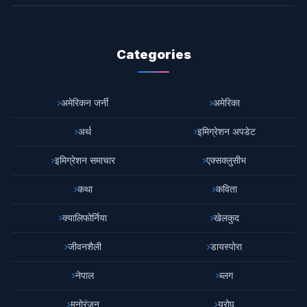
Categories
अमेरिकन जर्नी
अमेरिका
अर्थ
इमिग्रेशन अपडेट
इमिग्रेशन समाचार
एक्सक्लुसीभ
कथा
कविता
क्यालिफोर्निया
खेलकुद
जीवनशैली
डायस्पोरा
नेपाल
ब्लग
मनोरंजन
युरोप