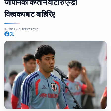
जापानका कप्तान वाटारु एन्डो
विश्वकपबाट बाहिरिए
२८ जेष्ठ २०८३, बिहीबार २३:५३