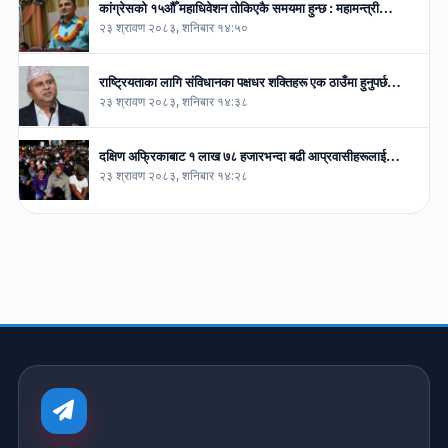
कांग्रेसको १५औँ महाधिवेशन तोकिएकै समयमा हुन्छ : महामन्त्री…
२३ श्रावण २०८३, शनिबार १४:५०
राष्ट्रियताका लागि संविधानका पक्षधर शक्तिहरू एक ठाउँमा हुनुपर्छ…
२३ श्रावण २०८३, शनिबार १४:३८
दक्षिण अफ्रिकाबाट १ लाख ७८ हजारभन्दा बढी आप्रवासीहरूलाई…
२३ श्रावण २०८३, शनिबार १४:२८