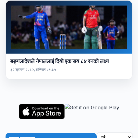
बङ्गलादेशले नेपाललाई दियो एक सय ८४ रनको लक्ष्य
३२ श्रावण २०८२, शनिबार ०९:३५