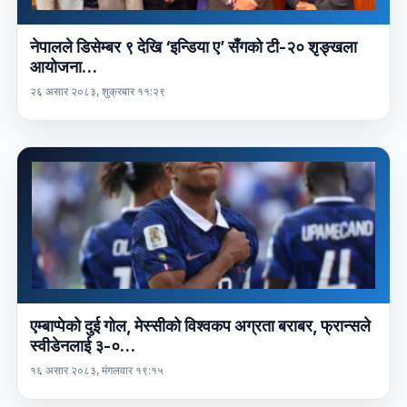
नेपालले डिसेम्बर ९ देखि ‘इन्डिया ए’ सँगको टी-२० शृङ्खला
आयोजना…
२६ असार २०८३, शुक्रबार ११:२९
एम्बाप्पेको दुई गोल, मेस्सीको विश्वकप अग्रता बराबर, फ्रान्सले
स्वीडेनलाई ३-०…
१६ असार २०८३, मंगलवार १९:१५