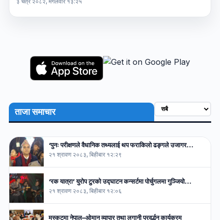
३ चैत्र २०८२, मंगलवार १३:२५
ताजा समाचार
‘पुनः परीक्षणले वैधानिक तथ्यलाई थप फराकिलो ढङ्गले उजागर…
२१ श्रावण २०८३, बिहीबार १२:२९
‘रक यात्रा’ युरोप टुरको उद्घाटन कन्सर्टमा पोर्चुगलमा गुञ्जियो…
२१ श्रावण २०८३, बिहीबार १२:०६
मस्कटमा नेपाल–ओमान व्यापार तथा लगानी प्रवर्द्धन कार्यक्रम