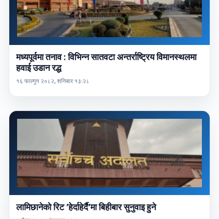
मध्यपूर्वमा तनाव : विभिन्न सातवटा अन्तर्राष्ट्रिय विमानस्थलमा
हवाई उडान रद्ध
१६ फाल्गुन २०८२, शनिबार १३:२८
लामिछानेको रिट ’हेर्दाहेर्दै’मा बिहीबार सुनुवाइ हुने