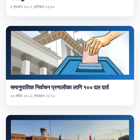
४ श्रावण २०८२, शनिबार २३:४०
समानुपातिक निर्वाचन प्रणालीका लागि १०० दल दर्ता
२४ मंसिर २०८२, मंगलवार २२:२८