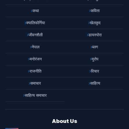
कथा
कविता
क्यालिफोर्निया
खेलकुद
जीवनशैली
डायस्पोरा
नेपाल
ब्लग
मनोरंजन
युरोप
राजनीति
विचार
समाचार
साहित्य
साहित्य समाचार
About Us