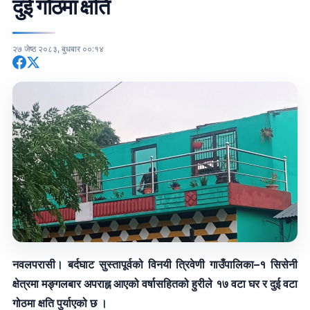
दुई गोठमा क्षति
२७ जेष्ठ २०८३, बुधबार ००:१४
नवलपरासी। बर्दघाट सुस्तापूर्वको विनयी त्रिवेणी गाउँपालिका–१ सिसेनी
क्षेत्रमा मङ्गलबार अपराह्न आएको वर्षासहितको हुरीले १७ वटा घर र दुई वटा
गोठमा क्षति पुर्याएको छ ।