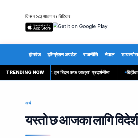
होमपेज
इमिग्रेशन अपडेट
राजनीति
नेपाल
डायस्पोरा
 एकल चित्रकला ‘उत्सव: इन रिदम अफ जात्रा’ प्रदर्शनीमा
बिहीबारका ला
TRENDING NOW
अर्थ
यस्तो छ आजका लागि विदेशी