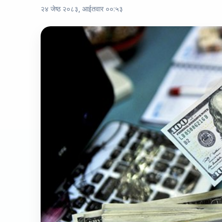
२४ जेष्ठ २०८३, आईतवार ००:५३