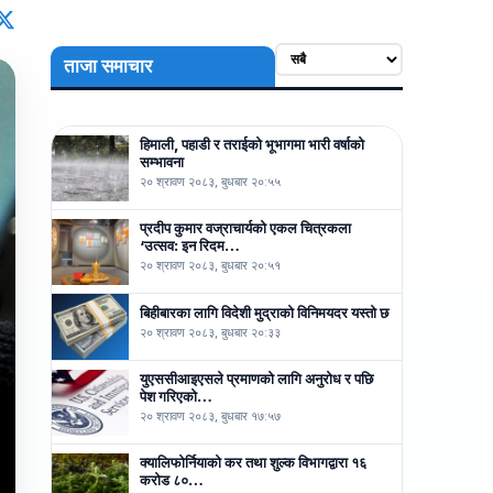
ताजा समाचार
हिमाली, पहाडी र तराईको भूभागमा भारी वर्षाको
सम्भावना
२० श्रावण २०८३, बुधबार २०:५५
प्रदीप कुमार वज्राचार्यको एकल चित्रकला
‘उत्सव: इन रिदम…
२० श्रावण २०८३, बुधबार २०:५१
बिहीबारका लागि विदेशी मुद्राको विनिमयदर यस्तो छ
२० श्रावण २०८३, बुधबार २०:३३
युएससीआइएसले प्रमाणको लागि अनुरोध र पछि
पेश गरिएको…
२० श्रावण २०८३, बुधबार १७:५७
क्यालिफोर्नियाको कर तथा शुल्क विभागद्वारा १६
करोड ८०…