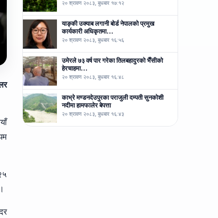
२० श्रावण २०८३, बुधबार १७:१२
याङ्की उक्याब लगानी बोर्ड नेपालको प्रमुख
कार्यकारी अधिकृतमा…
२० श्रावण २०८३, बुधबार १६:५६
उमेरले ७३ वर्ष पार गरेका तिलबहादुरको भैँसीको
हेरचाहमा…
२० श्रावण २०८३, बुधबार १६:४८
डलर
काभ्रे मण्डनदेउपुरका पराजुली दम्पती सुनकोशी
नदीमा हामफालेर बेपत्ता
२० श्रावण २०८३, बुधबार १६:४३
याँ
ायम
 २५
 ।
ीदर