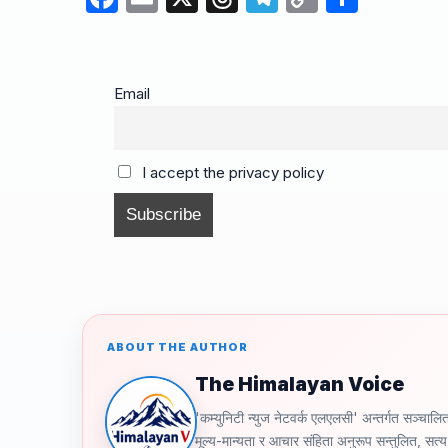
a
m
hr
el
o
h
c
ail
e
e
p
ar
e
a
gr
y
e
Email
b
d
a
Li
o
s
m
n
I accept the privacy policy
o
k
k
ABOUT THE AUTHOR
The Himalayan Voice
'कम्युनिटी न्युज नेटवर्क एलएलसी' अन्तर्गत स
मूल्य-मान्यता र आचार संहिता अनुरूप सन्तुलित, सत्य 