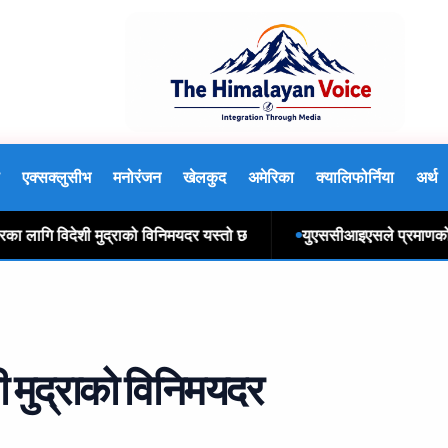
एक्सक्लुसीभ
मनोरंजन
खेलकुद
अमेरिका
क्यालिफोर्निया
अर्थ
गि विदेशी मुद्राको विनिमयदर यस्तो छ
युएससीआइएसले प्रमाणको लागि अन
 मुद्राको विनिमयदर