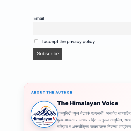
c
ail
e
e
p
ar
e
a
gr
y
e
Email
b
d
a
Li
o
s
m
n
I accept the privacy policy
o
k
k
ABOUT THE AUTHOR
The Himalayan Voice
'कम्युनिटी न्युज नेटवर्क एलएलसी' अन्तर्गत स
मूल्य-मान्यता र आचार संहिता अनुरूप सन्तुलित, सत्य 
राष्ट्रिय र अन्तर्राष्ट्रिय समाचारहरू निरन्तर सम्प्रेष