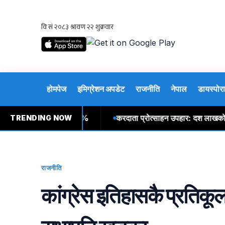
होमपेज
इमिग्रेशन अपडेट
राजनीति
नेपाल
डायस्पोरा
कटौती; बेरोजगारी दर ४.१%
करदाता प्रोत्साहन उपहार: दश लाखको ‘बम्प
TRENDING NOW
राजनीति
कांग्रेस इतिहासकै प्रतिकूल