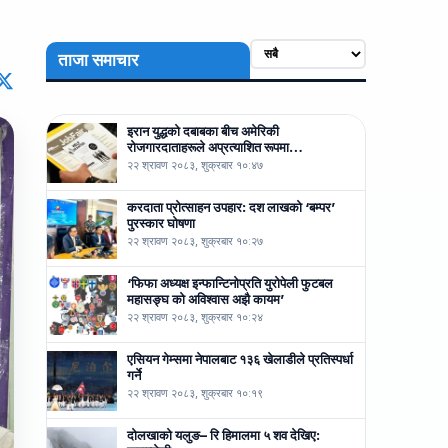
ताजा समाचार
इरान युद्धको दबाबका बीच अमेरिकी
रोजगारदाताहरूले अप्रत्याशित रूपमा…
२२ श्रावण २०८३, शुक्रबार १०:४७
करदाता प्रोत्साहन उपहार: दश लाखको ‘बम्पर’
पुरस्कार घोषणा
२२ श्रावण २०८३, शुक्रबार १०:२७
‘फिफा अध्यक्ष इन्फान्टिनोप्रति युरोपेली फुटबल
महासङ्घ को अविश्वास अझै कायम’
२२ श्रावण २०८३, शुक्रबार १०:२४
एसियन गेम्समा नेपालबाट १३६ खेलाडीले प्रतिस्पर्धा
गर्ने
२२ श्रावण २०८३, शुक्रबार १०:१९
दोलखाको यलुङ– रि हिमालमा ५ शव देखिए: