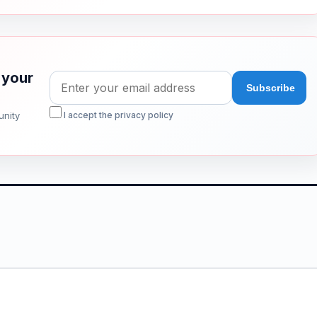
 your
unity
I accept the privacy policy