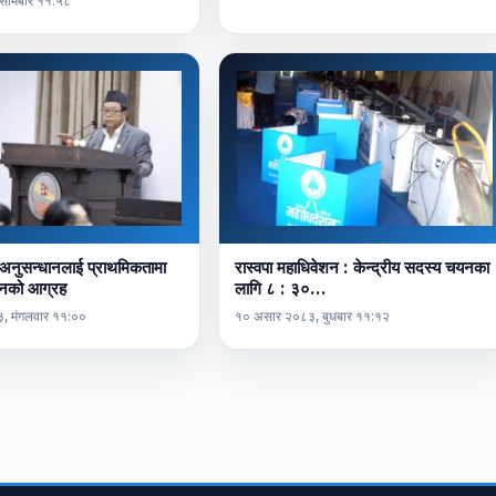
 सोमबार ११:५८
 अनुसन्धानलाई प्राथमिकतामा
रास्वपा महाधिवेशन : केन्द्रीय सदस्य चयनका
पुनको आग्रह
लागि ८ : ३०…
, मंगलवार ११:००
१० असार २०८३, बुधबार ११:१२