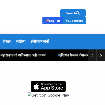
Search
English
Subscribe
विचार
साहित्य
अमेरिकन जर्नी
‹
›
हासङ्घ को अविश्वास अझै कायम’
एसियन गेम्समा नेपालबाट १३६ खेलाडीले प्र