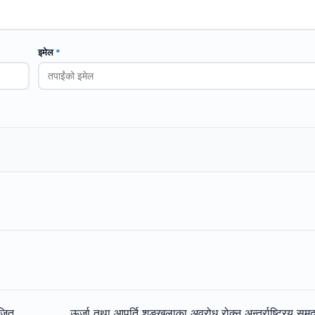
इमेल
*
जित
ऊर्जा तथा आपूर्ति शृङ्खलाका अवरोध रोक्न अन्तर्राष्ट्रिय समु