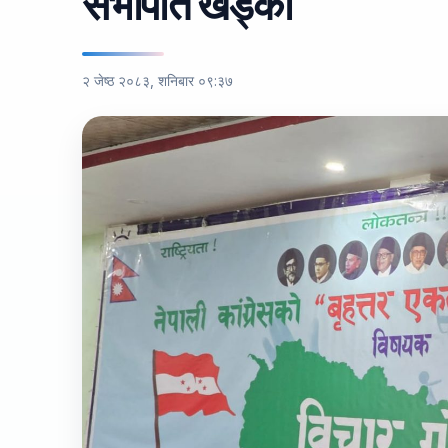
सभापति खड्का
२ जेष्ठ २०८३, शनिबार ०९:३७