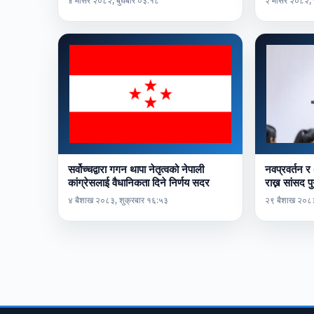
४ मंसिर २०८२, बुधबार ०३:१८
२ मंसिर २०८२,
सर्वोच्चद्वारा गगन थापा नेतृत्वको नेपाली
नवप्रवर्तन र
कांग्रेसलाई वैधानिकता दिने निर्णय सदर
राख्न सांसद 
४ बैशाख २०८३, शुक्रबार १६:५३
२९ बैशाख २०८३