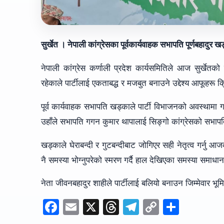
सुर्खेत । नेपाली कांग्रेसका पूर्वकार्यवाहक सभापति पूर्णबहाद
नेपाली कांग्रेस कर्णाली प्रदेश कार्यसमितिले आज सुर्खेतको 
रहेकाले पार्टीलाई एकताबद्ध र मजबुत बनाउने उद्देश्य आफूहरू
पूर्व कार्यवाहक सभापति खड्काले पार्टी विभाजनको अवस्थामा गएको
उहाँले सभापति गगन कुमार थापालाई सिङ्गो कांग्रेसको सभापति 
खड्काले घेराबन्दी र गुटबन्दीबाट जोगिएर सही नेतृत्व गर्नु 
नै समस्या भोग्नुपरेको स्मरण गर्दै हाल देखिएका समस्या समाधान
नेता जीवनबहादुर शाहीले पार्टीलाई बलियो बनाउन जिम्मेवार भूम
F
E
X
T
T
C
S
a
m
hr
el
o
h