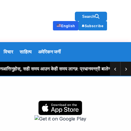
Search
English
Subscribe
विचार
साहित्य
अमेरिकन जर्नी
‹
›
िनुहोस्, सही समय आउन केही समय लाग्छ: प्रधानमन्त्री बालेन शाह
स्प