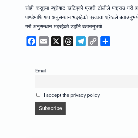
सोही कसुरमा ब्यूरोबाट खटिएको प्रहरी टोलीले पक्राउ गर
पाण्डेमाथि थप अनुसन्धान भइरहेको प्रवक्ता श्रेष्ठले बताउनुभ
गरी अनुसन्धान भइरहेको उहाँले बताउनुभयो ।
F
E
X
T
T
C
S
a
m
hr
el
o
h
c
ail
e
e
p
ar
e
a
gr
y
e
Email
b
d
a
Li
o
s
m
n
I accept the privacy policy
o
k
k