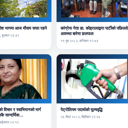
ांश भागमा आज मौसम सफा रहने
कांग्रेस नेता डा. कोइरालाद्वारा पार्टीको पछिल्लो
अवस्था बारेमा छलफल
, बुधबार २३:३१
१९ पुष २०८२, शनिबार १२:४३
ो विचार र स्वाभिमानको मार्ग
पेट्रोलियम पदार्थको मूल्यवृद्धि
िकै सान्दर्भिक…
२६ चैत्र २०८२, बिहीबार २२:५६
 आईतवार ०२:१२