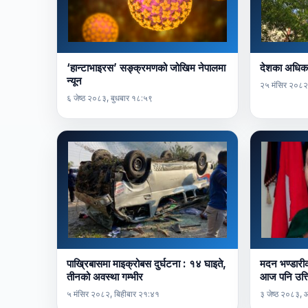
‘हान्टाभाइरस’ सङ्क्रमणको जोखिम नेपालमा
देशका अधिक
न्यून
२५ मंसिर २०८२
६ जेष्ठ २०८३, बुधबार १८:५९
पाख्रिबासमा माइक्रोबस दुर्घटना : १४ घाइते,
मदन भण्डारीक
तीनको अवस्था गम्भीर
आज पनि उत्त
५ मंसिर २०८२, बिहीबार २१:४१
३ जेष्ठ २०८३,