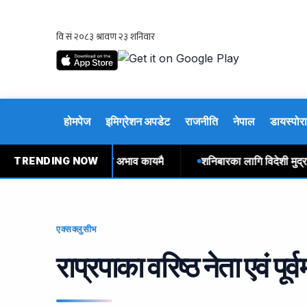
होमपेज
इमिग्रेशन अपडेट
राजनीति
नेपाल
डायस्पोरा
ग्यास वितरण : सुर्खेतमा अभाव कायमै
शनिबारका लागि विदेशी मुद्राको 
TRENDING NOW
एक्सक्लुसीभ
राप्रपाका वरिष्ठ नेता एवं पूर