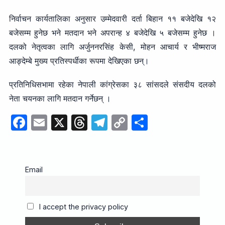
निर्वाचन कार्यतालिका अनुसार उम्मेदवारी दर्ता बिहान ११ बजेदेखि १२
बजेसम्म हुनेछ भने मतदान भने अपरान्ह ४ बजेदेखि ५ बजेसम्म हुनेछ ।
दलको नेतृत्वका लागि अर्जुननरसिंह केसी, मोहन आचार्य र भीष्मराज
आङ्देम्बे मुख्य प्रतिस्पर्धीका रूपमा देखिएका छन्।
प्रतिनिधिसभामा रहेका नेपाली कांग्रेसका ३८ सांसदले संसदीय दलको
नेता चयनका लागि मतदान गर्नेछन् ।
F
E
X
T
T
C
S
a
m
hr
el
o
h
c
ail
e
e
p
ar
e
a
gr
y
e
Email
b
d
a
Li
o
s
m
n
I accept the privacy policy
o
k