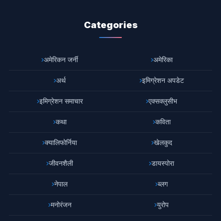
Categories
अमेरिकन जर्नी
अमेरिका
अर्थ
इमिग्रेशन अपडेट
इमिग्रेशन समाचार
एक्सक्लुसीभ
कथा
कविता
क्यालिफोर्निया
खेलकुद
जीवनशैली
डायस्पोरा
नेपाल
ब्लग
मनोरंजन
युरोप