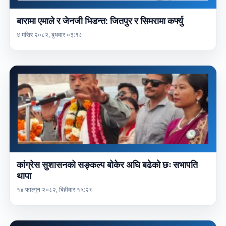
बारामा एमाले र जेनजी भिडन्त: जितपुर र सिमरामा कर्फ्यु
४ मंसिर २०८२, बुधबार ०३:१८
कांग्रेस सुशासनको सङ्कल्प बोकेर अघि बढेको छः सभापति
थापा
१४ फाल्गुन २०८२, बिहीबार १५:२९