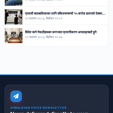
प्रवासी बालबालिकाका लागि वकिलसम्बन्धी १५ करोड डलरको ठेक्का…
२१ श्रावण २०८३, बिहीबार ११:०९
विदेश जाने नेपालीहरूका कागजात प्रमाणीकरण अनलाइनबाटै हुने
२१ श्रावण २०८३, बिहीबार १०:४६
HIMALAYAN VOICE NEWSLETTER