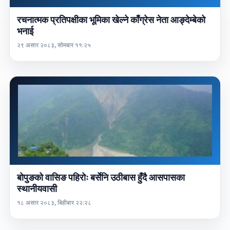
रचनात्मक प्रतिपक्षीका भूमिका खेल्ने काँग्रेस नेता आङ्देम्बेको
भनाई
२९ असार २०८३, सोमबार ११:२५
बोपुङको वासिङ पहिरोः बर्सेनि उठीबास हुँदै आसपासका
स्थानीयवासी
१८ असार २०८३, बिहीबार २२:२८