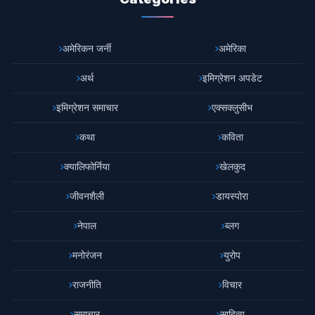
अमेरिकन जर्नी
अमेरिका
अर्थ
इमिग्रेशन अपडेट
इमिग्रेशन समाचार
एक्सक्लुसीभ
कथा
कविता
क्यालिफोर्निया
खेलकुद
जीवनशैली
डायस्पोरा
नेपाल
ब्लग
मनोरंजन
युरोप
राजनीति
विचार
समाचार
साहित्य