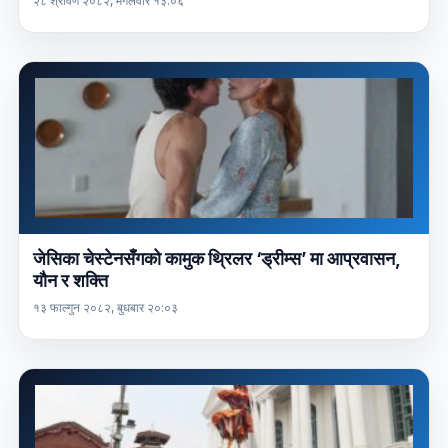
२८ श्रावण २०८२, मंगलवार १३:०६
जेसिका चेस्टेनसँगको कामुक थ्रिलर ‘ड्रीम्स’ मा आप्रवासन,
यौन र शक्ति
१३ फाल्गुन २०८२, बुधबार २०:०३