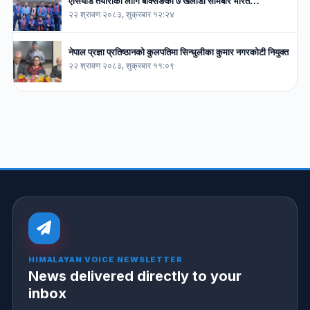
एसियाड तयारीका लागि बक्सिङका ७ खेलाडी सोमबार भारत…
२२ श्रावण २०८३, शुक्रबार १२:२४
नेपाल प्रज्ञा प्रतिष्ठानको कुलपतिमा सिन्धुलीका कुमार नगरकोटी नियुक्त
२२ श्रावण २०८३, शुक्रबार ११:०९
HIMALAYAN VOICE NEWSLETTER
News delivered directly to your
inbox