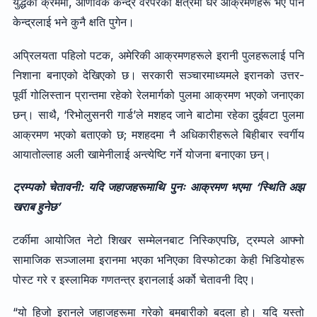
युद्धको क्रममा, आणविक केन्द्र वरपरका क्षेत्रमा धेरै आक्रमणहरू भए पनि
केन्द्रलाई भने कुनै क्षति पुगेन।
अप्रिलयता पहिलो पटक, अमेरिकी आक्रमणहरूले इरानी पुलहरूलाई पनि
निशाना बनाएको देखिएको छ। सरकारी सञ्चारमाध्यमले इरानको उत्तर-
पूर्वी गोलिस्तान प्रान्तमा रहेको रेलमार्गको पुलमा आक्रमण भएको जनाएका
छन्। साथै, ‘रिभोलुसनरी गार्ड’ले मशहद जाने बाटोमा रहेका दुईवटा पुलमा
आक्रमण भएको बताएको छ; मशहदमा नै अधिकारीहरूले बिहीबार स्वर्गीय
आयातोल्लाह अली खामेनीलाई अन्त्येष्टि गर्ने योजना बनाएका छन्।
ट्रम्पको चेतावनी: यदि जहाजहरूमाथि पुनः आक्रमण भएमा ‘स्थिति अझ
खराब हुनेछ’
टर्कीमा आयोजित नेटो शिखर सम्मेलनबाट निस्किएपछि, ट्रम्पले आफ्नो
सामाजिक सञ्जालमा इरानमा भएका भनिएका विस्फोटका केही भिडियोहरू
पोस्ट गरे र इस्लामिक गणतन्त्र इरानलाई अर्को चेतावनी दिए।
“यो हिजो इरानले जहाजहरूमा गरेको बमबारीको बदला हो। यदि यस्तो