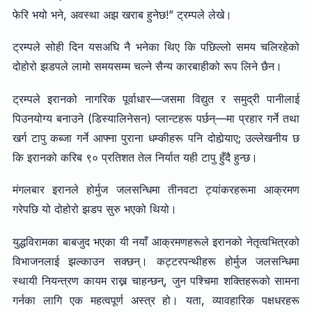
फेरि भयो भने, अवस्था अझ खराब हुनेछ!” ट्रम्पले लेखे।
ट्रम्पले सोही दिन यसअघि नै भनेका थिए कि पछिल्लो समय चलिरहेको
दोहोरो झडपले लामो समयसम्म चल्ने सैन्य कारबाहीको रूप लिने छैन।
ट्रम्पले इरानको नागरिक पूर्वाधार—जसमा विद्युत र समुद्री पानीलाई
पिउनयोग्य बनाउने (डिस्यालिनेसन) प्लान्टहरू पर्छन्—मा प्रहार गर्ने तथा
खर्ग टापु कब्जा गर्ने आफ्ना पुराना धम्कीहरू पनि दोहोर्‍याए; उल्लेखनीय छ
कि इरानको करिब ९० प्रतिशत तेल निर्यात यही टापु हुँदै हुन्छ।
मंगलबार इरानले होर्मुज जलसन्धिमा तीनवटा ट्यांकरहरूमा आक्रमण
गरेपछि यो दोहोरो झडप सुरु भएको थियो।
युद्धविरामका बाबजुद भएका यी नयाँ आक्रमणहरूले इरानको नेतृत्वभित्रको
विभाजनलाई झल्काउन सक्छन्। कट्टरपन्थीहरू होर्मुज जलसन्धिमा
स्थायी नियन्त्रण कायम राख्न चाहन्छन्, जुन पश्चिमा शक्तिहरूको सामना
गर्नका लागि एक महत्वपूर्ण अस्त्र हो। यता, व्यावहारिक पक्षधरहरू