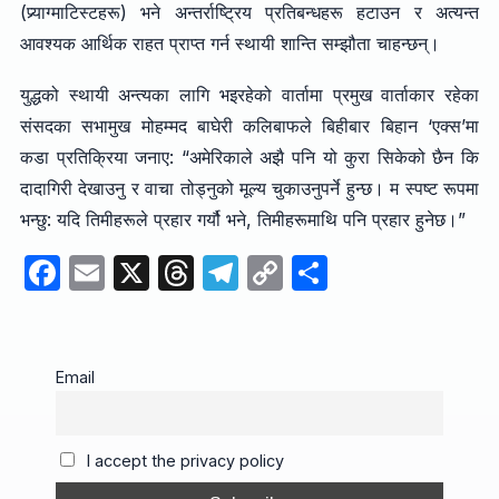
(प्र्याग्माटिस्टहरू) भने अन्तर्राष्ट्रिय प्रतिबन्धहरू हटाउन र अत्यन्त
आवश्यक आर्थिक राहत प्राप्त गर्न स्थायी शान्ति सम्झौता चाहन्छन्।
युद्धको स्थायी अन्त्यका लागि भइरहेको वार्तामा प्रमुख वार्ताकार रहेका
संसदका सभामुख मोहम्मद बाघेरी कलिबाफले बिहीबार बिहान ‘एक्स’मा
कडा प्रतिक्रिया जनाए: “अमेरिकाले अझै पनि यो कुरा सिकेको छैन कि
दादागिरी देखाउनु र वाचा तोड्नुको मूल्य चुकाउनुपर्ने हुन्छ। म स्पष्ट रूपमा
भन्छु: यदि तिमीहरूले प्रहार गर्यौ भने, तिमीहरूमाथि पनि प्रहार हुनेछ।”
F
E
X
T
T
C
S
a
m
hr
el
o
h
c
ail
e
e
p
ar
e
a
gr
y
e
Email
b
d
a
Li
o
s
m
n
I accept the privacy policy
o
k