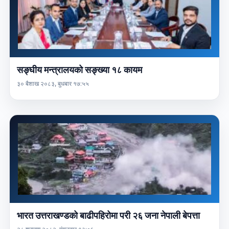
सङ्घीय मन्त्रालयको सङ्ख्या १८ कायम
३० बैशाख २०८३, बुधबार १७:५५
भारत उत्तराखण्डको बाढीपहिरोमा परी २६ जना नेपाली बेपत्ता