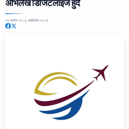
अभिलेख डिजिटलाइज हुँदै
१४ असार २०८३, आईतवार ०२:०६