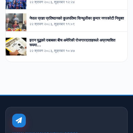
२२ श्रावण २०८३, शुक्रबार १२:२४
नेपाल प्रज्ञा प्रतिष्ठानको कुलपतिमा सिन्धुलीका कुमार नगरकोटी नियुक्त
२२ श्रावण २०८३, शुक्रबार ११:०९
इरान युद्धको दबाबका बीच अमेरिकी रोजगारदाताहरूले अप्रत्याशित
रूपमा…
२२ श्रावण २०८३, शुक्रबार १०:४७