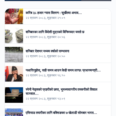
करिब ३८ हजार ग्यास वितरण : सुर्खेतमा अभाव…
२२ श्रावण २०८३, शुक्रबार २१:०१
शनिबारका लागि विदेशी मुद्राको विनिमयदर यस्तो छ
२२ श्रावण २०८३, शुक्रबार २०:५६
शनिबार देशभर मध्यम वर्षाको सम्भावना
२२ श्रावण २०८३, शुक्रबार २०:५०
नआत्तिनुहोस्, सही समय आउन केही समय लाग्छ: प्रधानमन्त्री…
२२ श्रावण २०८३, शुक्रबार १६:१०
स्पेनी नेतृत्वको प्रहरीको छापा, भूमध्यसागरीय तस्करीको विशाल
सञ्जाल…
२२ श्रावण २०८३, शुक्रबार १३:०९
एसियाड तयारीका लागि बक्सिङका ७ खेलाडी सोमबार भारत…