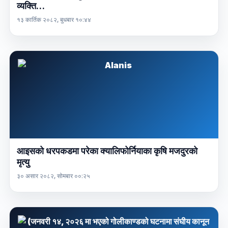
व्यक्ति…
१३ कार्तिक २०८२, बुधबार १०:४४
आइसको धरपकडमा परेका क्यालिफोर्नियाका कृषि मजदुरको
मृत्यु
३० असार २०८२, सोमबार ००:२५