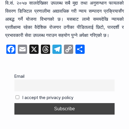
वि.सं. २०५७ सालदेखिका उपलब्ध सबै मुद्दा तथा अनुसन्धान फायलको
विवरण डिजिटल प्रणालीमा अद्यावधिक गरी न्याय सम्पादन प्रक्रियासँग
आबद्ध गर्ने योजना विभागको छ। यसबाट लामो समयदेखि न्यायको
प्रतीक्षामा रहेका वैदेशिक रोजगार ठगीका पीडितलाई छिटो, पारदर्शी र
प्रभावकारी सेवा उपलब्ध गराउन सहयोग पुग्ने अपेक्षा गरिएको छ।
F
E
X
T
T
C
S
a
m
hr
el
o
h
c
ail
e
e
p
ar
e
a
gr
y
e
Email
b
d
a
Li
o
s
m
n
I accept the privacy policy
o
k
k