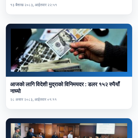
१३ बैशाख २०८३, आईतवार २२:५१
आजको लागि विदेशी मुद्राको विनिमयदर : डलर १५२ रुपैयाँ
नाघ्यो
२८ असार २०८३, आईतवार ०१:११