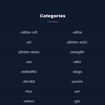
Categories
अमेरिकन जर्नी
अमेरिका
अर्थ
इमिग्रेशन अपडेट
इमिग्रेशन समाचार
एक्सक्लुसीभ
कथा
कविता
क्यालिफोर्निया
खेलकुद
जीवनशैली
डायस्पोरा
नेपाल
ब्लग
मनोरंजन
युरोप