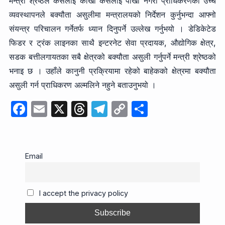
मन्त्री श्रेष्ठले कसैलाई काखा कसैलाई पाखा नगरी प्राधिकरणको उच्च
व्यवस्थापनले बक्यौता असुलीमा मन्त्रालयको निर्देशन कुर्नुभन्दा आफ्नो
संयन्त्र परिचालन गर्नेतर्फ ध्यान दिनुपर्ने उल्लेख गर्नुभयो । डेडिकेटेड
फिडर र ट्रंक लाइनका साथै इन्टरनेट सेवा प्रदायक, औद्योगिक क्षेत्र,
सडक बत्तीलगायतका सबै क्षेत्रको बक्यौता असुली गर्नुपर्ने मन्त्री श्रेष्ठको
भनाइ छ । उहाँले कानुनी प्रक्रियामा रहेको बाहेकको क्षेत्रमा बक्यौता
असुली गर्न प्राधिकरण अल्मलिने नहुने बताउनुभयो ।
F
E
X
T
T
C
S
a
m
hr
el
o
h
c
ail
e
e
p
ar
e
a
gr
y
e
Email
b
d
a
Li
o
s
m
n
I accept the privacy policy
o
k
k