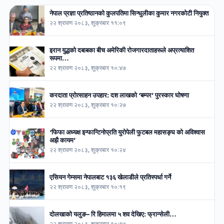
नेपाल प्रज्ञा प्रतिष्ठानको कुलपतिमा सिन्धुलीका कुमार नगरकोटी नियुक्त
२२ श्रावण २०८३, शुक्रबार ११:०९
इरान युद्धको दबाबका बीच अमेरिकी रोजगारदाताहरूले अप्रत्याशित
रूपमा…
२२ श्रावण २०८३, शुक्रबार १०:४७
करदाता प्रोत्साहन उपहार: दश लाखको ‘बम्पर’ पुरस्कार घोषणा
२२ श्रावण २०८३, शुक्रबार १०:२७
‘फिफा अध्यक्ष इन्फान्टिनोप्रति युरोपेली फुटबल महासङ्घ को अविश्वास
अझै कायम’
२२ श्रावण २०८३, शुक्रबार १०:२४
एसियन गेम्समा नेपालबाट १३६ खेलाडीले प्रतिस्पर्धा गर्ने
२२ श्रावण २०८३, शुक्रबार १०:१९
दोलखाको यलुङ– रि हिमालमा ५ शव देखिए: फ्रान्सेली…
२२ श्रावण २०८३, शुक्रबार १०:१७