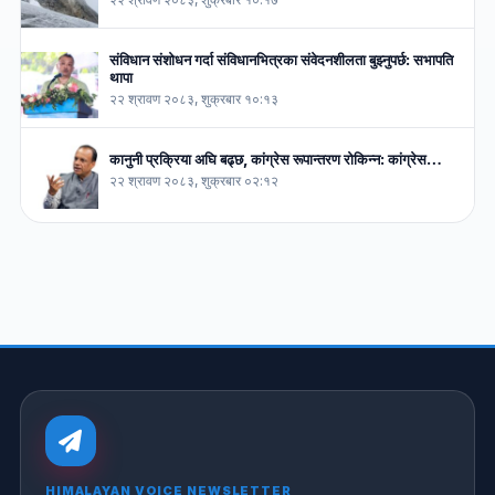
संविधान संशोधन गर्दा संविधानभित्रका संवेदनशीलता बुझ्नुपर्छ: सभापति
थापा
२२ श्रावण २०८३, शुक्रबार १०:१३
कानुनी प्रक्रिया अघि बढ्छ, कांग्रेस रूपान्तरण रोकिन्न: कांग्रेस…
२२ श्रावण २०८३, शुक्रबार ०२:१२
HIMALAYAN VOICE NEWSLETTER