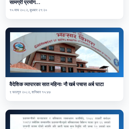
सामग्री प्रयोग…
१५ माघ २०८२, बुधबार २१:२०
वैदेशिक व्यापारका सात महिनाः नौ खर्ब पचास अर्ब घाटा
९ फाल्गुन २०८२, शनिबार १५:४७