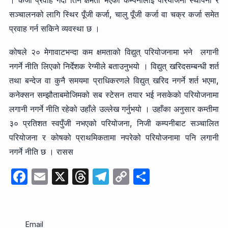
। कर्जा प्रवाह गर्दा तिर्ने क्षमता भएको कम्पनीलाई परियोजना स्थापना र
सञ्चालनको लागि स्थिर पूँजी कर्जा, चालु पूँजी कर्जा वा चक्र कर्जा समेत
प्रवाह गर्न सकिने व्यवस्था छ ।
कोषले २० मेगावाटभन्दा कम क्षमताको विद्युत् परियोजनामा भने लगानी
नगर्ने नीति लिएको निर्देशक रेग्मीले बताउनुभयो । विद्युत् खरिदसम्बन्धी शर्त
तथा बन्देज वा कुनै समयमा प्राधिकरणले विद्युत् खरिद नगर्ने शर्त भएमा,
कनेक्सन सम्झौताबमोजिमको सब स्टेसन तयार भई नसकेको परियोजनामा
लगानी नगर्ने नीति रहेको उहाँले उल्लेख गर्नुभयो । उहाँका अनुसार कम्तीमा
३० प्रतिशत स्वपुँजी नभएको परियोजना, निजी कम्पनीबाट सञ्चालित
परियोजना र कोषको प्राथमिकतामा नपरेको परियोजनामा पनि लगानी
नगर्ने नीति छ । रासस
F
E
X
T
T
C
S
a
m
hr
el
o
h
c
ail
e
e
p
ar
e
a
gr
y
e
Email