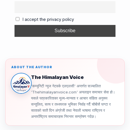
b
d
a
Li
o
s
m
n
I accept the privacy policy
o
k
k
ABOUT THE AUTHOR
The Himalayan Voice
'कम्युनिटी न्युज नेटवर्क एलएलसी' अन्तर्गत सञ्चालित
'Thehimalayanvoice.com' अनलाइन समाचार सेवा हो।
यसले पत्रकारिताका मूल्य-मान्यता र आचार संहिता अनुरूप
सन्तुलित, सत्य र तथ्यपरक भूमिका निर्वाह गर्दै चौबीसै घण्टा र
साताको सातै दिन अंग्रेजी तथा नेपाली भाषामा राष्ट्रिय र
अन्तर्राष्ट्रिय समाचारहरू निरन्तर सम्प्रेषण गर्दछ।