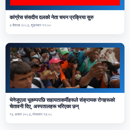
कांग्रेस संसदीय दलको नेता चयन प्रक्रिया सुरु
४ बैशाख २०८३, शुक्रबार ११:००
भेनेजुएला भूकम्पपछि सहायताकर्मीहरूले संक्रामक रोगहरूको
चेतावनी दिए, अस्पतालहरू भरिएका छन्
१६ असार २०८३, मंगलवार १४:०८