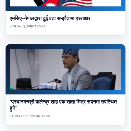
एमसिए-नेपालद्वारा दुई वटा सम्झौतामा हस्ताक्षर
७ पुष २०८२, सोमबार १२:१९
‘प्रधानमन्त्री वालेन्द्र शाह एक साता भित्र सदनमा उपस्थित
हुने’
१२ जेष्ठ २०८३, मंगलवार १०:५७