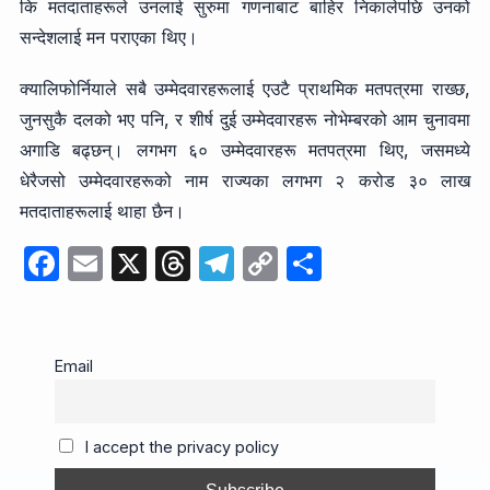
कि मतदाताहरूले उनलाई सुरुमा गणनाबाट बाहिर निकालेपछि उनको
सन्देशलाई मन पराएका थिए।
क्यालिफोर्नियाले सबै उम्मेदवारहरूलाई एउटै प्राथमिक मतपत्रमा राख्छ,
जुनसुकै दलको भए पनि, र शीर्ष दुई उम्मेदवारहरू नोभेम्बरको आम चुनावमा
अगाडि बढ्छन्। लगभग ६० उम्मेदवारहरू मतपत्रमा थिए, जसमध्ये
धेरैजसो उम्मेदवारहरूको नाम राज्यका लगभग २ करोड ३० लाख
मतदाताहरूलाई थाहा छैन।
F
E
X
T
T
C
S
a
m
hr
el
o
h
c
ail
e
e
p
ar
e
a
gr
y
e
Email
b
d
a
Li
o
s
m
n
I accept the privacy policy
o
k