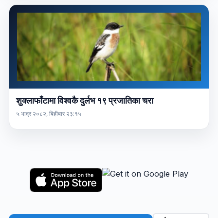
शुक्लाफाँटामा विश्वकै दुर्लभ १९ प्रजातिका चरा
५ भाद्र २०८२, बिहीबार २३:१५