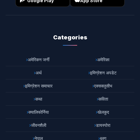
Google Play
App Store
Categories
अमेरिकन जर्नी
अमेरिका
अर्थ
इमिग्रेशन अपडेट
इमिग्रेशन समाचार
एक्सक्लुसीभ
कथा
कविता
क्यालिफोर्निया
खेलकुद
जीवनशैली
डायस्पोरा
नेपाल
ब्लग