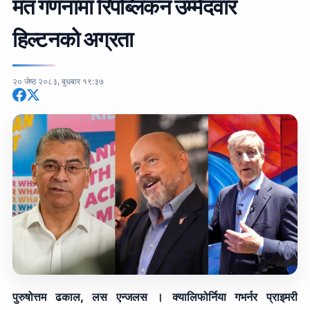
मत गणनामा रिपब्लिकन उम्मेदवार
हिल्टनको अग्रता
२० जेष्ठ २०८३, बुधबार १९:३७
पुरुषोत्तम ढकाल, लस एन्जलस । क्यालिफोर्निया गभर्नर प्राइमरी