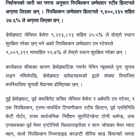
निर्वाचनको जारी मत गणना अनुसार रिपब्लिकन उम्मेदवार स्टीव हिल्टनले
अग्रता लिएका छन् । रिपब्लिकन उम्मेदवार हिल्टनले १,४००,२३५ सहित
२७.६% ले अग्रता लिएका छन् ।
डेमोक्र्याट जेभियर बेसेरा १,२९३,८१३ सहित २५.५% ले दोस्रो स्थान
शुरक्षित गरेका छन् भने अर्का रिपब्लिकन उम्मेदवार टम स्टेयरले
१,००१,२९९ मतसहित १९.७% ले तेस्रो स्थान शुरक्षित गरेका छन् ।
कार्यकाल सीमाका कारण डेमोक्र्याटिक गभर्नर गेभिन न्यूसमले पुन: चुनाव
लड्न नमिलेपछि, डेमोक्र्याट दावेदारहरूको ठूलो संख्या विभाजित
मनस्थितिमा चुनावी मैदानमा होमिएय्का छन् ।
दुई डेमोक्र्याट, पूर्व क्याबिनेट सचिव जेभियर बेसेरा र अर्बपति टम स्टेयर, र
एक रिपब्लिकन, ट्रम्प-समर्थित टिप्पणीकार स्टीव हिल्टन, पूर्व प्रतिनिधि
केटी पोर्टर, राज्य सार्वजनिक निर्देशन सुपरिटेन्डेन्ट टोनी थर्मन्ड, लस
एन्जलसका पूर्व मेयर एन्टोनियो भिल्लाराइगोसा र सान जोसका मेयर म्याट
महन, साथै रिपब्लिकन रिभरसाइड काउन्टी शेरिफ चाड बियान्को जस्ता