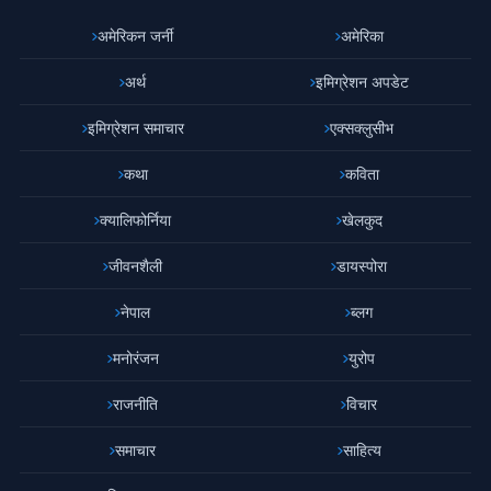
अमेरिकन जर्नी
अमेरिका
अर्थ
इमिग्रेशन अपडेट
इमिग्रेशन समाचार
एक्सक्लुसीभ
कथा
कविता
क्यालिफोर्निया
खेलकुद
जीवनशैली
डायस्पोरा
नेपाल
ब्लग
मनोरंजन
युरोप
राजनीति
विचार
समाचार
साहित्य