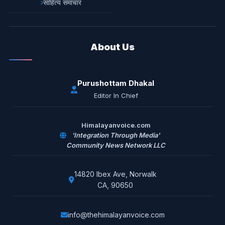
साहित्य समाचार
About Us
Purushottam Dhakal
Editor In Chief
Himalayanvoice.com
'Integration Through Media'
Community News Network LLC
14820 Ibex Ave, Norwalk
CA, 90650
info@thehimalayanvoice.com