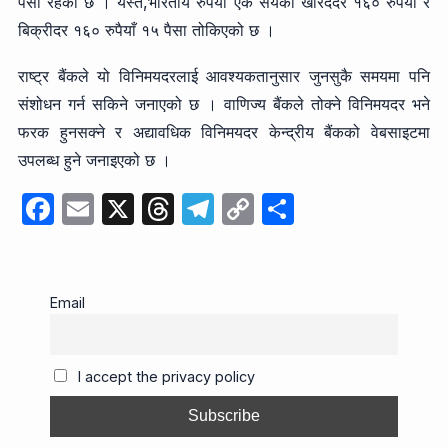
पैसा रहेको छ । यस्तै,भारतीय रुपैयाँ एक सयको खरिददर १६० रुपैयाँ र
बिक्रीदर १६० रुपैयाँ १५ पैसा तोकिएको छ ।
राष्ट्र बैंकले यो विनिमयदरलाई आवश्यकतानुसार जुनसुकै समयमा पनि
संशोधन गर्न सकिने जनाएको छ । वाणिज्य बैंकले तोक्ने विनिमयदर भने
फरक हुनसक्ने र अद्यावधिक विनिमयदर केन्द्रीय बैंकको वेबसाइटमा
उपलब्ध हुने जनाइएको छ ।
F
E
X
T
T
C
S
a
m
hr
el
o
h
c
ail
e
e
p
ar
e
a
gr
y
e
Email
b
d
a
Li
o
s
m
n
I accept the privacy policy
o
k
k