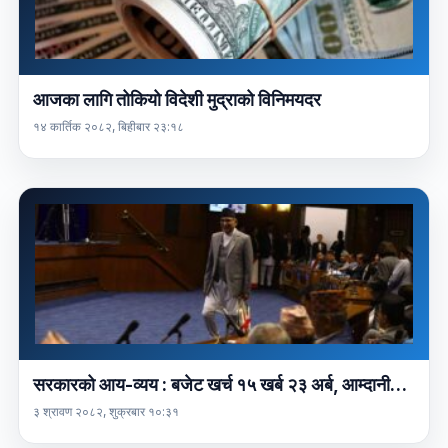
आजका लागि तोकियो विदेशी मुद्राको विनिमयदर
१४ कार्तिक २०८२, बिहीबार २३:१८
सरकारको आय-व्यय : बजेट खर्च १५ खर्ब २३ अर्ब, आम्दानी…
३ श्रावण २०८२, शुक्रबार १०:३१