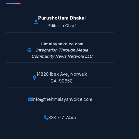
Purushottam Dhakal
Editor In Chief
Himalayanvoice.com
'Integration Through Media'
Community News Network LLC
14820 Ibex Ave, Norwalk
CA, 90650
info@thehimalayanvoice.com
323 717 7445