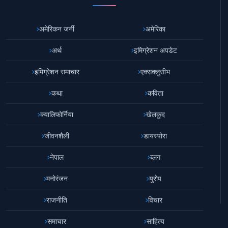
अमेरिकन जर्नी
अमेरिका
अर्थ
इमिग्रेशन अपडेट
इमिग्रेशन समाचार
एक्सक्लुसीभ
कथा
कविता
क्यालिफोर्निया
खेलकुद
जीवनशैली
डायस्पोरा
नेपाल
ब्लग
मनोरंजन
युरोप
राजनीति
विचार
समाचार
साहित्य