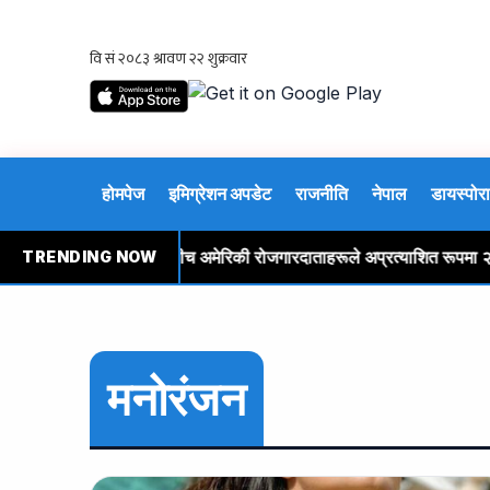
होमपेज
इमिग्रेशन अपडेट
राजनीति
नेपाल
डायस्पोरा
इरान युद्धको दबाबका बीच अमेरिकी रोजगारदाताहरूले अप्रत्याशित रूपमा २३,०
TRENDING NOW
मनोरंजन