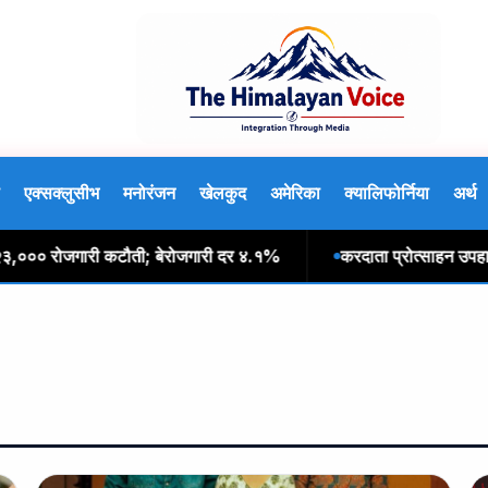
एक्सक्लुसीभ
मनोरंजन
खेलकुद
अमेरिका
क्यालिफोर्निया
अर्थ
०० रोजगारी कटौती; बेरोजगारी दर ४.१%
करदाता प्रोत्साहन उपहार: दश