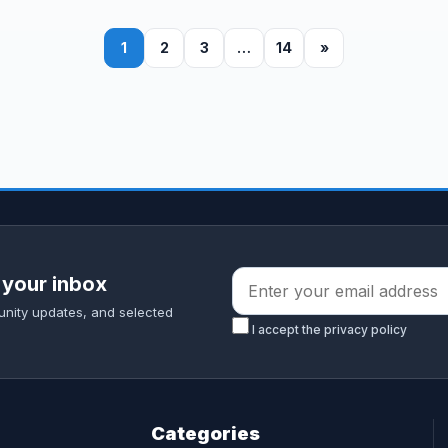
1
2
3
…
14
»
 your inbox
unity updates, and selected
I accept the privacy policy
Categories