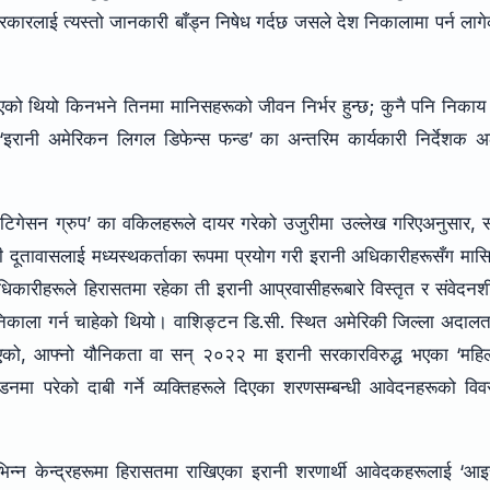
रलाई त्यस्तो जानकारी बाँड्न निषेध गर्दछ जसले देश निकालामा पर्न लाग
बनाएको थियो किनभने तिनमा मानिसहरूको जीवन निर्भर हुन्छ; कुनै पनि निकाय
” ‘इरानी अमेरिकन लिगल डिफेन्स फन्ड’ का अन्तरिम कार्यकारी निर्देशक 
टिगेसन ग्रुप’ का वकिलहरूले दायर गरेको उजुरीमा उल्लेख गरिएअनुसार, 
ी दूतावासलाई मध्यस्थकर्ताका रूपमा प्रयोग गरी इरानी अधिकारीहरूसँग मा
िकारीहरूले हिरासतमा रहेका ती इरानी आप्रवासीहरूबारे विस्तृत र संवेदन
काला गर्न चाहेको थियो। वाशिङ्टन डि.सी. स्थित अमेरिकी जिल्ला अदाल
नाएको, आफ्नो यौनिकता वा सन् २०२२ मा इरानी सरकारविरुद्ध भएका ‘महि
डनमा परेको दाबी गर्ने व्यक्तिहरूले दिएका शरणसम्बन्धी आवेदनहरूको वि
िभिन्न केन्द्रहरूमा हिरासतमा राखिएका इरानी शरणार्थी आवेदकहरूलाई ‘आ