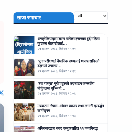
ताजा समाचार
अस्ट्रेलियाद्वारा शरण मागेका इरानका दुई महिला
फुटबल खेलाडीलाई…
२१ श्रावण २०८३, बिहीबार १५:०९
‘पुनः परीक्षणले वैधानिक तथ्यलाई थप फराकिलो
ढङ्गले उजागर…
२१ श्रावण २०८३, बिहीबार १२:२९
‘रक यात्रा’ युरोप टुरको उद्घाटन कन्सर्टमा
पोर्चुगलमा गुञ्जियो…
२१ श्रावण २०८३, बिहीबार १२:०६
मस्कटमा नेपाल–ओमान व्यापार तथा लगानी प्रवर्द्धन
कार्यक्रम
२१ श्रावण २०८३, बिहीबार ११:५३
अख्तियारद्वारा नगर प्रमुखसहित ११ जनाविरुद्ध