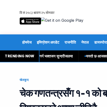
होमपेज
इमिग्रेशन अपडेट
राजनीति
नेपाल
डायस्पोरा
ोमबारः बोलबम यात्रा गर्न भक्तजन सुन्दरीजलमा
यस्तो छ आजका लागि वि
TRENDING NOW
खेलकुद
चेक गणतन्त्रसँग १-१ को ब