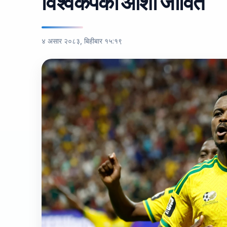
विश्वकपको आशा जीवितै
४ असार २०८३, बिहीबार १५:१९