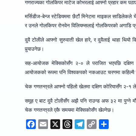
गणराज्यका गोलकिपर माटेज कोभरलाई आफ्नो प्रहार कम पठा
मर्सिडीज-बेन्ज स्टेडियममा छैटौं मिनेटमा माइकल साडिलेकले
र उनले गोलकिपर रोनवेन विलियम्सलाई गोलकिपरको अगाडि प्र
दुवै टोलीले आफ्नो सुरुवाती खेल हारे, र दुवैलाई थाहा थियो 
पुर्‍याउनेछ।
सह-आयोजक मेक्सिकोसँग २-० ले पराजित भएपछि दक्षिण अ
आयोजकको रूपमा पनि विश्वकपको नकआउट चरणमा कहिल्यै नपुगे
चेक गणतन्त्रले आफ्नो पहिलो खेलमा दक्षिण कोरियासँग २-१ ले
समूह ए बाट दुवै टोलीसँग अझै पनि राउन्ड अफ ३२ मा पुग्ने म
चेक गणतन्त्रले एकै समयमा मेक्सिकोसँग खेल्नेछ।
F
E
X
T
T
C
S
a
m
hr
el
o
h