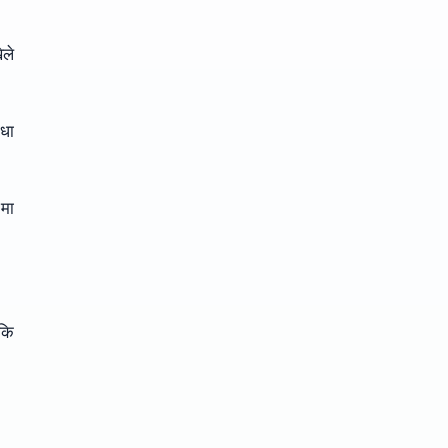
ेले
ाधा
मा
बकि