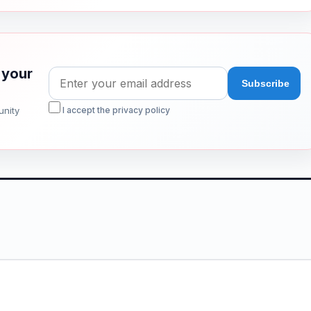
 your
unity
I accept the privacy policy