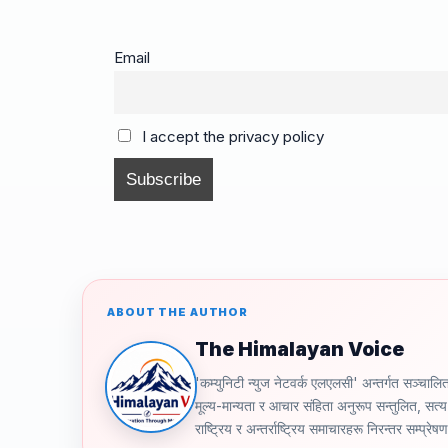
c
ail
e
e
p
ar
e
a
gr
y
e
Email
b
d
a
Li
o
s
m
n
I accept the privacy policy
o
k
k
ABOUT THE AUTHOR
The Himalayan Voice
'कम्युनिटी न्युज नेटवर्क एलएलसी' अन्तर्गत स
मूल्य-मान्यता र आचार संहिता अनुरूप सन्तुलित, सत्य 
राष्ट्रिय र अन्तर्राष्ट्रिय समाचारहरू निरन्तर सम्प्रेष