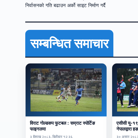
निर्वासनको गति बढाउन अर्को साइट निर्माण गर्दै
सम्बन्धित समाचार
विराट गोल्डकप फुटबल : सम्राट स्पोर्टिङ
एसीसी यु-१९
फाइनलमा
नेपालद्वार
३ बैशाख २०८३, बिहीबार १२:३६
३० असार २०८३