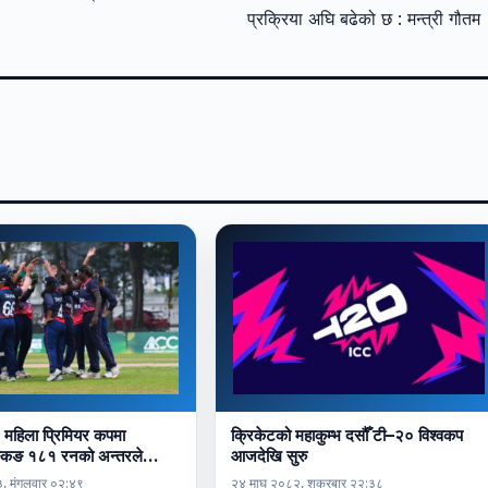
प्रक्रिया अघि बढेको छ : मन्त्री गौत
 महिला प्रिमियर कपमा
क्रिकेटको महाकुम्भ दसौँ टी–२० विश्वकप
ा हङकङ १८१ रनको अन्तरले…
आजदेखि सुरु
, मंगलवार ०२:४९
२४ माघ २०८२, शुक्रबार २२:३८