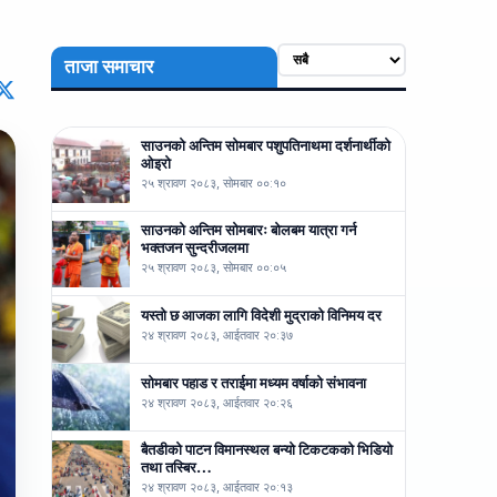
ताजा समाचार
साउनको अन्तिम सोमबार पशुपतिनाथमा दर्शनार्थीको
ओइरो
२५ श्रावण २०८३, सोमबार ००:१०
साउनको अन्तिम सोमबारः बोलबम यात्रा गर्न
भक्तजन सुन्दरीजलमा
२५ श्रावण २०८३, सोमबार ००:०५
यस्तो छ आजका लागि विदेशी मुद्राको विनिमय दर
२४ श्रावण २०८३, आईतवार २०:३७
सोमबार पहाड र तराईमा मध्यम वर्षाको संभावना
२४ श्रावण २०८३, आईतवार २०:२६
बैतडीको पाटन विमानस्थल बन्यो टिकटकको भिडियो
तथा तस्बिर…
२४ श्रावण २०८३, आईतवार २०:१३